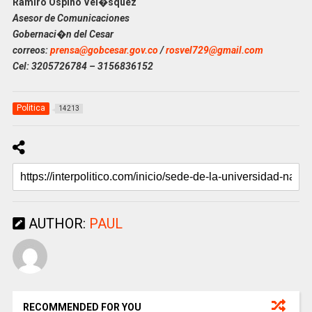
Ramiro Ospino Vel�squez
Asesor de Comunicaciones
Gobernaci�n del Cesar
correos:
prensa@gobcesar.gov.co
/
rosvel729@gmail.com
Cel: 3205726784 – 3156836152
Politica
14213
AUTHOR:
PAUL
RECOMMENDED FOR YOU