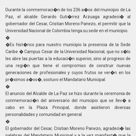
Durante la conmemoraci�n de los 236 a�os del municipio de La
Paz, el alcalde Gerardo Guti�rrez Arzuaga agradeci� al
gobernador del Cesar, Cristian Moreno Panezo, el permitir que la
Universidad Nacional de Colombia tenga su sede en el municipio.
�
�Es hist�rico para nuestro municipio la presencia de la Sede
Caribe � Campus Cesar de la Universidad Nacional, que no s�lo
les abre las puertas a la educaci�n superior, sino al progreso de
una regi�n que tiene el compromiso de construir nuevas
generaciones de profesionales y cuyos frutos se ver�n en los
pr�ximos a�os�, sostuvo el Mandatario Municipal.
�
El anuncio del Alcalde de La Paz se hizo durante la ceremonia de
conmemoraci�n del aniversario del municipio que se llev� a
cabo en la Plaza Principal, donde asistieron diversas
personalidades y comunidad en general.
�
El gobernador del Cesar, Cristian Moreno Panezo, agradeci� las
palabras del Mandatario Municipal y a la vez manifest� que la