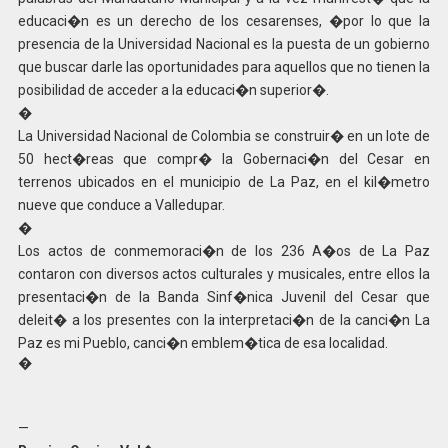
educaci�n es un derecho de los cesarenses, �por lo que la
presencia de la Universidad Nacional es la puesta de un gobierno
que buscar darle las oportunidades para aquellos que no tienen la
posibilidad de acceder a la educaci�n superior�.
�
La Universidad Nacional de Colombia se construir� en un lote de
50 hect�reas que compr� la Gobernaci�n del Cesar en
terrenos ubicados en el municipio de La Paz, en el kil�metro
nueve que conduce a Valledupar.
�
Los actos de conmemoraci�n de los 236 A�os de La Paz
contaron con diversos actos culturales y musicales, entre ellos la
presentaci�n de la Banda Sinf�nica Juvenil del Cesar que
deleit� a los presentes con la interpretaci�n de la canci�n La
Paz es mi Pueblo, canci�n emblem�tica de esa localidad.
�
—