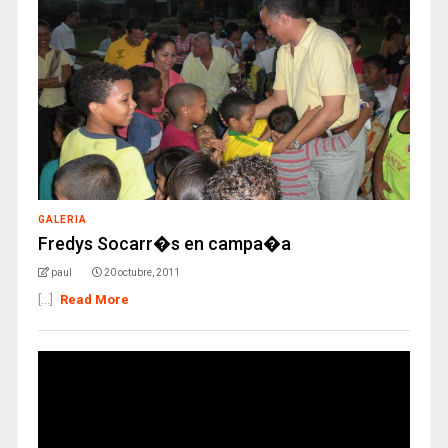
GALERIA
Fredys Socarr�s en campa�a
paul
20 octubre, 2011
[...]
Read More