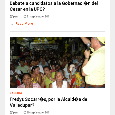
Debate a candidatos a la Gobernaci�n del
Cesar en la UPC?
paul
21 septiembre, 2011
[...]
Read More
GALERIA
Fredys Socarr�s, por la Alcald�a de
Valledupar?
paul
19 septiembre, 2011