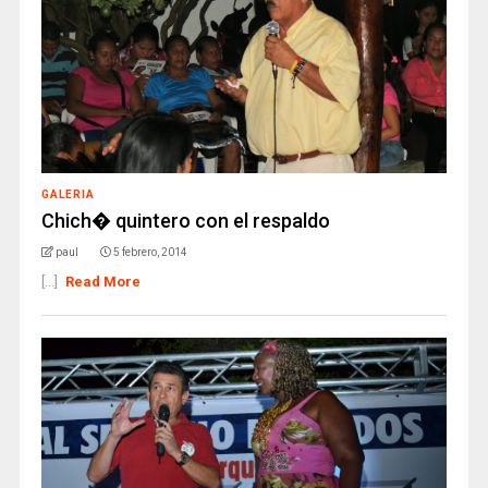
GALERIA
Chich� quintero con el respaldo
paul
5 febrero, 2014
[...]
Read More