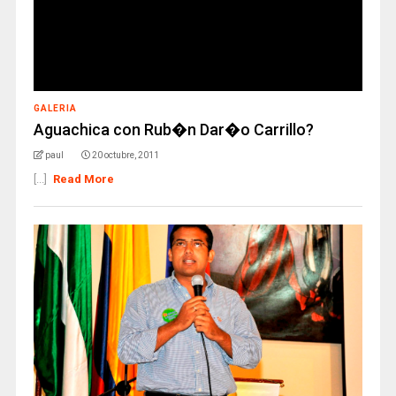
GALERIA
Aguachica con Rub�n Dar�o Carrillo?
paul
20 octubre, 2011
[...]
Read More