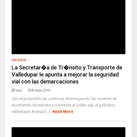
GALERIA
La Secretar�a de Tr�nsito y Transporte de
Valledupar le apunta a mejorar la seguridad
vial con las demarcaciones
paul
8 mayo, 2019
Con el propósito de continuar disminuyendo las muertes en
accidentes de tránsito y mantener el orden vial, el gobierno
Valledupar Avanza [...]
Read More