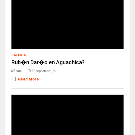
GALERIA
Rub�n Dar�o en Aguachica?
paul
27 septiembre, 2011
[...]
Read More