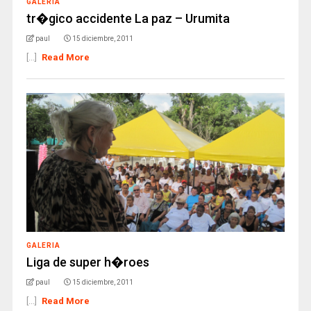
GALERIA
tr�gico accidente La paz – Urumita
paul
15 diciembre, 2011
[...]
Read More
GALERIA
Liga de super h�roes
paul
15 diciembre, 2011
[...]
Read More