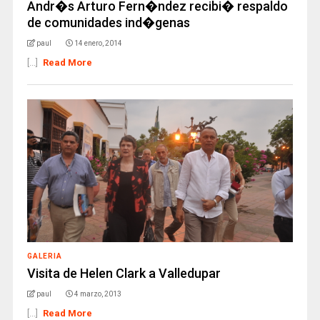
Andr�s Arturo Fern�ndez recibi� respaldo
de comunidades ind�genas
paul
14 enero, 2014
[...]
Read More
GALERIA
Visita de Helen Clark a Valledupar
paul
4 marzo, 2013
[...]
Read More