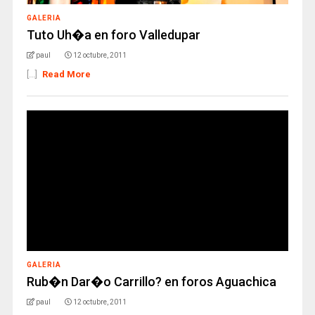
GALERIA
Tuto Uh�a en foro Valledupar
paul
12 octubre, 2011
[...]
Read More
GALERIA
Rub�n Dar�o Carrillo? en foros Aguachica
paul
12 octubre, 2011