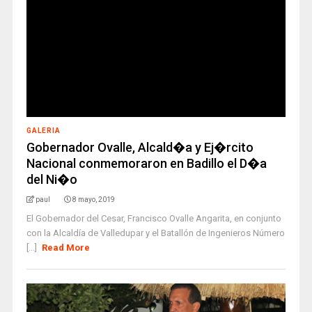
GALERIA
Gobernador Ovalle, Alcald�a y Ej�rcito
Nacional conmemoraron en Badillo el D�a
del Ni�o
paul
8 mayo, 2019
El Gobernador del Cesar, Francisco Ovalle Angarita, en conjunto
con la Alcaldía de Valledupar y el Batallón de Ingenieros Número
[...]
Read More