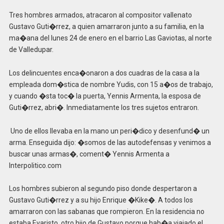
Tres hombres armados, atracaron al compositor vallenato
Gustavo Guti�rrez, a quien amarraron junto a su familia, en la
ma�ana del lunes 24 de enero en el barrio Las Gaviotas, al norte
de Valledupar.
Los delincuentes enca�onaron a dos cuadras de la casa a la
empleada dom�stica de nombre Yudis, con 15 a�os de trabajo,
y cuando �sta toc� la puerta, Yennis Armenta, la esposa de
Guti�rrez, abri�. Inmediatamente los tres sujetos entraron.
Uno de ellos llevaba en la mano un peri�dico y desenfund� un
arma. Enseguida dijo: �somos de las autodefensas y venimos a
buscar unas armas�, coment� Yennis Armenta a
Interpolitico.com
Los hombres subieron al segundo piso donde despertaron a
Gustavo Guti�rrez y a su hijo Enrique �Kike�. A todos los
amarraron con las sabanas que rompieron. En la residencia no
estaba Evaristo, otro hijo de Gustavo porque hab�a viajado el