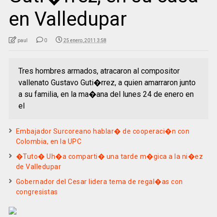
en Valledupar
paul
0
25 enero, 2011 3:58
Tres hombres armados, atracaron al compositor
vallenato Gustavo Guti�rrez, a quien amarraron junto
a su familia, en la ma�ana del lunes 24 de enero en
el
Embajador Surcoreano hablar� de cooperaci�n con
Colombia, en la UPC
�Tuto� Uh�a comparti� una tarde m�gica a la ni�ez
de Valledupar
Gobernador del Cesar lidera tema de regal�as con
congresistas