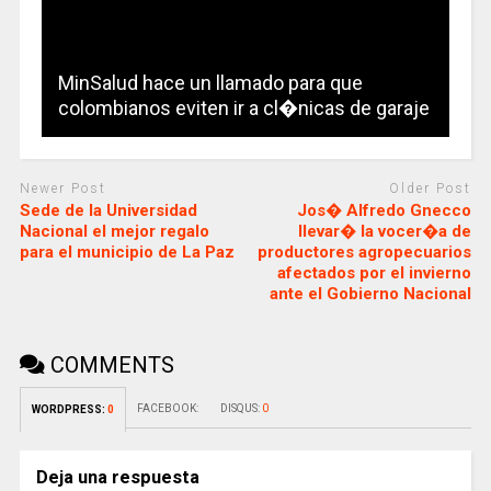
MinSalud hace un llamado para que
colombianos eviten ir a cl�nicas de garaje
Newer Post
Older Post
Sede de la Universidad
Jos� Alfredo Gnecco
Nacional el mejor regalo
llevar� la vocer�a de
para el municipio de La Paz
productores agropecuarios
afectados por el invierno
ante el Gobierno Nacional
COMMENTS
FACEBOOK:
DISQUS:
0
WORDPRESS:
0
Deja una respuesta