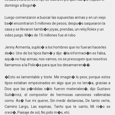
domingo a Bogot�.
Luego comenzaron a buscar las supuestas armas y en un viejo
ba�l encontraron 5 millones de pesos; despu�s saquearon la
casa y se llevaron tambi�n joyas, prendas, un reloj Rolex y un
video juego. M�s de 15 millones fue el robo.
Jenny Armenta, suplic� a los hombres que no fueran hacerles
da�o. Uno de los tipos llam� y dijo: �la informaci�n es falsa,
aqu� no hay armas; nos vamos, no se preocupen que nosotros
llamamos a la Polic�a para que los desamarren��.
�Esto es lamentable y triste. Me imagin� lo peor, porque estos
tipos estaban empecinados en algo que yo no ten�a, gracias a
Dios que las p�rdidas s�lo fueron materiales�, dijo Gustavo
Guti�rrez, el compositor de hermosas canciones vallenatas
como: As� fue mi querer, Sin medir distancias, De tanto verte,
Camino Largo, Las espinas, Tanto que te canto, Mi ni�o se
creci�, Paisaje de sol, No pido m�s, etc.