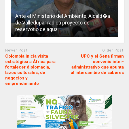
Ante el Ministerio del Ambiente, Alcald�a
de Valledupar radica proyecto de
reservorio de agua
Newer Post
Older Post
Colombia inicia visita
UPC y el Sena firman
estratégica a África para
convenio inter-
fortalecer diplomacia,
administrativo que apunta
lazos culturales, de
al intercambio de saberes
negocios y
emprendimiento