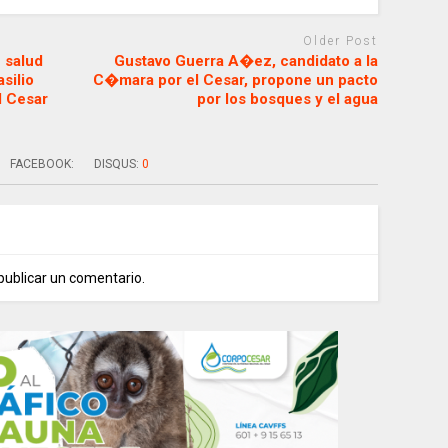
Older Post
 salud
Gustavo Guerra A�ez, candidato a la
silio
C�mara por el Cesar, propone un pacto
l Cesar
por los bosques y el agua
FACEBOOK:
DISQUS:
0
publicar un comentario.