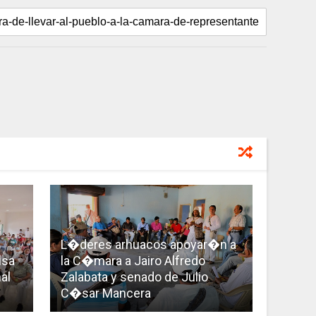
L�deres arhuacos apoyar�n a
lsa
la C�mara a Jairo Alfredo
al
Zalabata y senado de Julio
C�sar Mancera