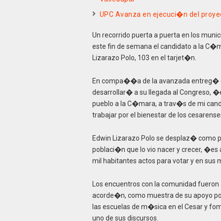
UPC Avanza en ejecuci�n del proye
Un recorrido puerta a puerta en los munic
este fin de semana el candidato a la C�m
Lizarazo Polo, 103 en el tarjet�n.
En compa��a de la avanzada entreg� casa
desarrollar� a su llegada al Congreso, �e
pueblo a la C�mara, a trav�s de mi candi
trabajar por el bienestar de los cesarens
Edwin Lizarazo Polo se desplaz� como par
poblaci�n que lo vio nacer y crecer, �es
mil habitantes actos para votar y en sus 
Los encuentros con la comunidad fueron a
acorde�n, como muestra de su apoyo por 
las escuelas de m�sica en el Cesar y fom
uno de sus discursos.