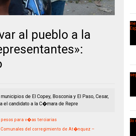
var al pueblo a la
presentantes»:
o
s municipios de El Copey, Bosconia y El Paso, Cesar,
na el candidato a la C�mara de Repre
 pesos para v�as terciarias
s Comunales del corregimiento de At�nquez –