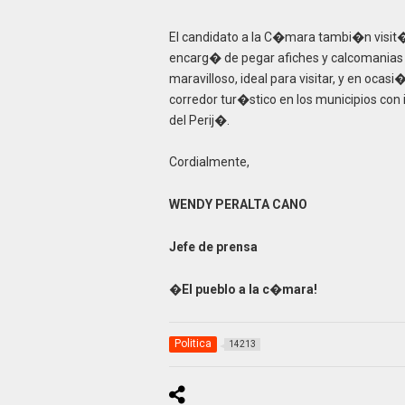
El candidato a la C�mara tambi�n visit� 
encarg� de pegar afiches y calcomanias 
maravilloso, ideal para visitar, y en oca
corredor tur�stico en los municipios con
del Perij�.
Cordialmente,
WENDY PERALTA CANO
Jefe de prensa
�El pueblo a la c�mara!
Politica
14213