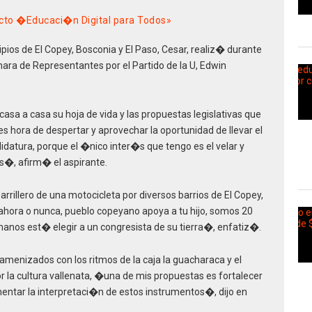
cto �Educaci�n Digital para Todos»
ipios de El Copey, Bosconia y El Paso, Cesar, realiz� durante
ara de Representantes por el Partido de la U, Edwin
 a casa su hoja de vida y las propuestas legislativas que
s hora de despertar y aprovechar la oportunidad de llevar el
datura, porque el �nico inter�s que tengo es el velar y
es�, afirm� el aspirante.
rillero de una motocicleta por diversos barrios de El Copey,
 ahora o nunca, pueblo copeyano apoya a tu hijo, somos 20
manos est� elegir a un congresista de su tierra�, enfatiz�.
menizados con los ritmos de la caja la guacharaca y el
la cultura vallenata, �una de mis propuestas es fortalecer
entar la interpretaci�n de estos instrumentos�, dijo en