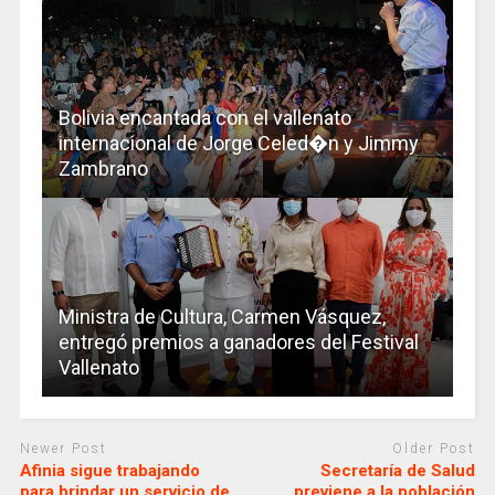
Bolivia encantada con el vallenato
internacional de Jorge Celed�n y Jimmy
Zambrano
Ministra de Cultura, Carmen Vásquez,
entregó premios a ganadores del Festival
Vallenato
Newer Post
Older Post
Afinia sigue trabajando
Secretaría de Salud
para brindar un servicio de
previene a la población