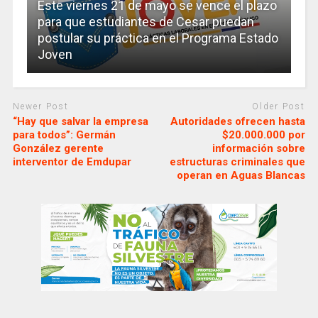
Este viernes 21 de mayo se vence el plazo
para que estudiantes de Cesar puedan
postular su práctica en el Programa Estado
Joven
Newer Post
Older Post
“Hay que salvar la empresa
Autoridades ofrecen hasta
para todos”: Germán
$20.000.000 por
González gerente
información sobre
interventor de Emdupar
estructuras criminales que
operan en Aguas Blancas