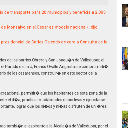
o de transporte para 20 municipios y beneficia a 2.000
de Monsalvo en el Cesar es modelo nacional»: dijo
presidencial de Carlos Caicedo de cara a Consulta de la
es de los barrios Obrero y San Joaqu�n de Valledupar, el
 el Partido de La U, Franco Ovalle Angarita, se comprometi�
o de los cesarenses, construir� en este sector de la
creacional, permitir� que los habitantes de esta zona de la
rante el d�a, practicar modalidades deportivas y ejercitarse
rtante, lograr que los ni�os y ni�as disfruten de un �rea
tado tambi�n el aspirante a la Alcald�a de Valledupar, por el