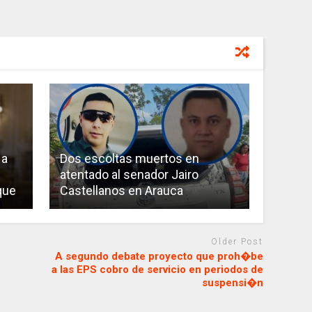
 a
Dos escoltas muertos en
atentado al senador Jairo
que
Castellanos en Arauca
Older Post
A segundo debate proyecto que proh�be
a las EPS cobro de servicio en periodos de
suspensi�n