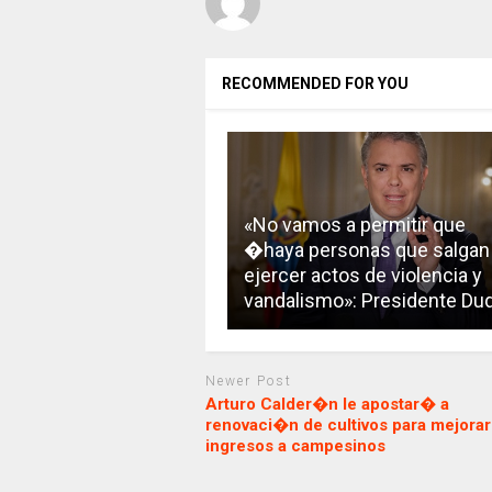
RECOMMENDED FOR YOU
«No vamos a permitir que
�haya personas que salgan
ejercer actos de violencia y
vandalismo»: Presidente Du
Newer Post
Arturo Calder�n le apostar� a
renovaci�n de cultivos para mejorar
ingresos a campesinos