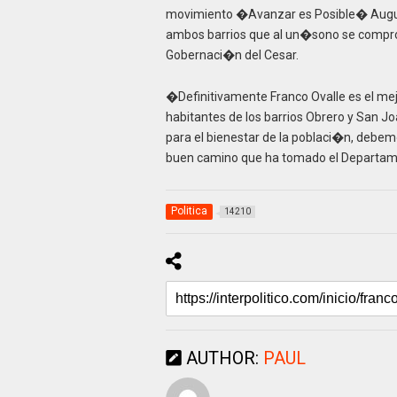
movimiento �Avanzar es Posible� Aug
ambos barrios que al un�sono se comprom
Gobernaci�n del Cesar.
�Definitivamente Franco Ovalle es el me
habitantes de los barrios Obrero y San 
para el bienestar de la poblaci�n, debemo
buen camino que ha tomado el Departame
Politica
14210
AUTHOR:
PAUL