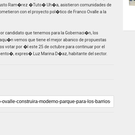
usto Ram�rez �Tuto� Uh�a, asistieron comunidades de
etieron con el proyecto pol�tico de Franco Ovalle a la
jor candidato que tenemos para la Gobernaci�n, los
Joaqu�n vemos que tiene el mejor abanico de propuestas
s votar por �l este 25 de octubre para continuar por el
nto�, expres� Luz Marina D�az, habitante del sector.