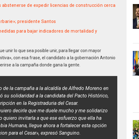
s abstenerse de expedir licencias de construcción cerca
arbarie»; presidente Santos
didas para bajar indicadores de mortalidad y
e unir lo que sea posible unir, para llegar con mayor
initiva», con esa frase, el candidato a la gobernación Antonio
erirse a la campaña donde gana la gente.
o de la campaña a la alcaldía de Alfredo Moreno en
su solidaridad a la candidata del Pacto Histórico,
ipción en la Registraduria del Cesar.
uiero decirle que me duele mucho y me solidarizo
ro quiero invitarla a que ese esfuerzo que ella ha
bia Humana, llegue ahora a fortalecer esta opción
ion para el Cesar», expresó Sanguino.