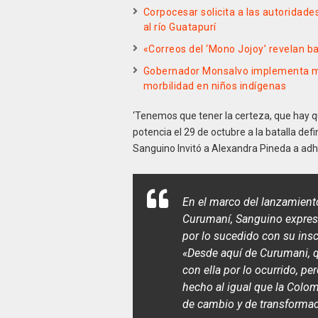
Corpocesar solicita a las autoridade
al río Guatapurí
«Correos del ‘Mono Jojoy’ revelan b
Gobernador Monsalvo implementa me
morbilidad en niños indígenas
‘Tenemos que tener la certeza, que hay qu
potencia el 29 de octubre a la batalla def
Sanguino Invitó a Alexandra Pineda a adh
En el marco del lanzamient
Curumaní, Sanguino expresó 
por lo sucedido con su inscr
«Desde aquí de Curumani, q
con ella por lo ocurrido, pe
hecho al igual que la Colom
de cambio y de transformac