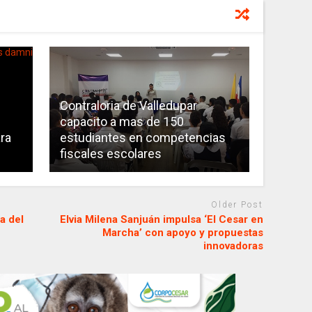
Contraloria de Valledupar
capacito a mas de 150
ara
estudiantes en competencias
fiscales escolares
Older Post
a del
Elvia Milena Sanjuán impulsa ‘El Cesar en
Marcha’ con apoyo y propuestas
innovadoras