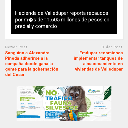
Hacienda de Valledupar reporta recaudos
por m�s de 11.605 millones de pesos en
predial y comercio
Newer Post
Older Post
Sanguino a Alexandra
Emdupar recomienda
Pineda adherirse a la
implementar tanques de
campaña donde gana la
almacenamiento en
gente para la gobernación
viviendas de Valledupar
del Cesar