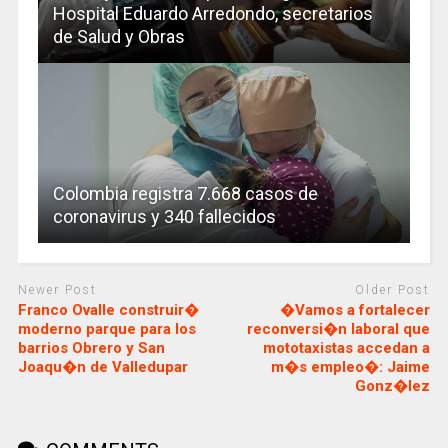
Hospital Eduardo Arredondo, secretarios
de Salud y Obras
Colombia registra 7.668 casos de
coronavirus y 340 fallecidos
Newer Post
Older Post
Franco Ovalle construir�
�Vamos a fortalecer
moderno parque para los
reconversi�n laboral que
barrios Obrero y San
mototaxistas accedan a
Joaqu�n de Valledupar
m�s empleo�: Jaime
Gonz�lez