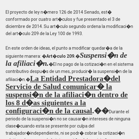
El proyecto de ley n�mero 126 de 2014 Senado, est�
conformado por cuatro art�culos y fue presentado el 3 de
diciembre de 2014. Su art�culo segundo ordena la modificaci�n
del art�culo 209 de la Ley 100 de 1993.
En este orden de ideas, el punto a modificar quedar�a de la
Suspensi�n de
siguiente manera: �
Art�culo 209.�
la afiliaci�n.
�El no pago de la cotizaci�n en el sistema
contributivo despu�s de un mes, producir� la suspensi�n de la
La Entidad Prestadora�del
afiliaci�n.�
Servicio de Salud comunicar� la
suspensi�n de la afiliaci�n dentro de
los 8 d�as siguientes a la
configuraci�n de la causal
.��
Durante el
periodo de la suspensi�n no se causar�n intereses de ninguna
clase�cuando esta se presente por culpa del
trabajador�independiente, ni se podr� cobrar la cotizaci�n