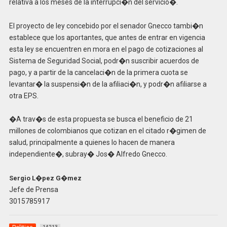
relativa a los meses de la interrupci�n del servicio�.
El proyecto de ley concebido por el senador Gnecco tambi�n
establece que los aportantes, que antes de entrar en vigencia
esta ley se encuentren en mora en el pago de cotizaciones al
Sistema de Seguridad Social, podr�n suscribir acuerdos de
pago, y a partir de la cancelaci�n de la primera cuota se
levantar� la suspensi�n de la afiliaci�n, y podr�n afiliarse a
otra EPS.
�A trav�s de esta propuesta se busca el beneficio de 21
millones de colombianos que cotizan en el citado r�gimen de
salud, principalmente a quienes lo hacen de manera
independiente�, subray� Jos� Alfredo Gnecco.
Sergio L�pez G�mez
Jefe de Prensa
3015785917