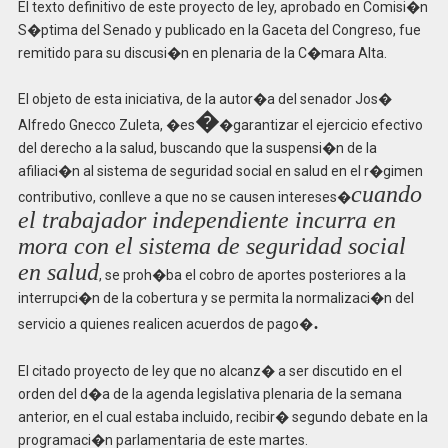
El texto definitivo de este proyecto de ley, aprobado en Comisi�n
S�ptima del Senado y publicado en la Gaceta del Congreso, fue
remitido para su discusi�n en plenaria de la C�mara Alta.
El objeto de esta iniciativa, de la autor�a del senador Jos�
�
Alfredo Gnecco Zuleta, �es
�garantizar el ejercicio efectivo
del derecho a la salud, buscando que la suspensi�n de la
afiliaci�n al sistema de seguridad social en salud en el r�gimen
cuando
contributivo, conlleve a que no se causen intereses�
el trabajador independiente incurra en
mora con el sistema de seguridad social
en salud
, se proh�ba el cobro de aportes posteriores a la
interrupci�n de la cobertura y se permita la normalizaci�n del
.
servicio a quienes realicen acuerdos de pago�
El citado proyecto de ley que no alcanz� a ser discutido en el
orden del d�a de la agenda legislativa plenaria de la semana
anterior, en el cual estaba incluido, recibir� segundo debate en la
programaci�n parlamentaria de este martes.