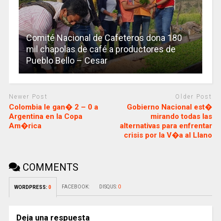
Comité Nacional de Cafeteros dona 180
mil chapolas de café a productores de
Pueblo Bello – Cesar
Newer Post
Older Post
Colombia le gan� 2 – 0 a
Gobierno Nacional est�
Argentina en la Copa
mirando todas las
Am�rica
alternativas para enfrentar
crisis por la V�a al Llano
COMMENTS
FACEBOOK:
DISQUS:
0
WORDPRESS:
0
Deja una respuesta