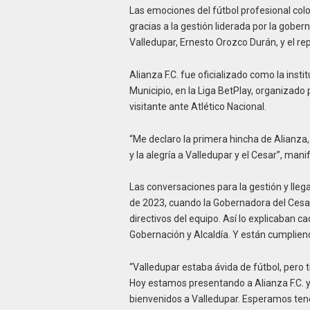
Las emociones del fútbol profesional co
gracias a la gestión liderada por la gober
Valledupar, Ernesto Orozco Durán, y el re
Alianza F.C. fue oficializado como la inst
Municipio, en la Liga BetPlay, organizado 
visitante ante Atlético Nacional.
“Me declaro la primera hincha de Alianza
y la alegría a Valledupar y el Cesar”, man
Las conversaciones para la gestión y lleg
de 2023, cuando la Gobernadora del Cesar
directivos del equipo. Así lo explicaban 
Gobernación y Alcaldía. Y están cumplien
“Valledupar estaba ávida de fútbol, pero t
Hoy estamos presentando a Alianza F.C. y
bienvenidos a Valledupar. Esperamos tene