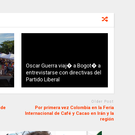
Oscar Guerra viaj� a Bogot� a
l
entrevistarse con directivas del
Partido Liberal
Older Post
 de
Por primera vez Colombia en la Feria
Internacional de Café y Cacao en Irán y la
región