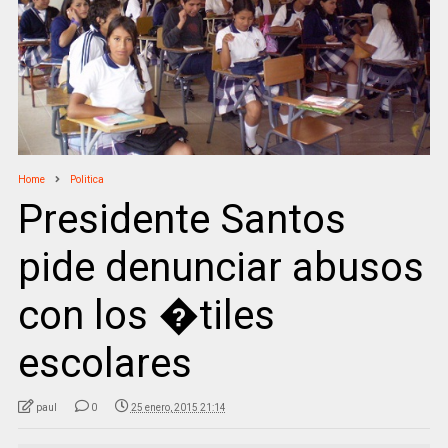
Home
Politica
Presidente Santos
pide denunciar abusos
con los �tiles
escolares
paul
0
25 enero, 2015 21:14