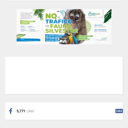
5,771
Likes
Like