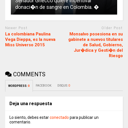
Senador Gnecco quiere incentivar
donaci�n de sangre en Colombia. �
Newer Post
Older Post
La colombiana Paulina
Monsalvo posesiona en su
Vega Dieppa, es la nueva
gabinete a nuevos titulares
Miss Universo 2015
de Salud, Gobierno,
Jur�dica y Gesti�n del
Riesgo
COMMENTS
FACEBOOK:
DISQUS:
0
WORDPRESS:
0
Deja una respuesta
Lo siento, debes estar
conectado
para publicar un
comentario.