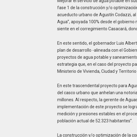
Mejorar el servicio de agua potable en sus
fase 1 de la construcción y/o optimización
acueducto urbano de Agustín Codazzi, al 
Agua”, apoyada 100% desde el gobierno na
siente en el corregimiento Casacará, dond
En este sentido, el gobernador Luis Albe
plan de desarrollo -alineada con el Gobie
proyectos de agua potable y saneamiento 
estrategia que, en el caso del proyecto p
Ministerio de Vivienda, Ciudad y Territori
En este trascendental proyecto para Agus
del casco urbano que anhelan una notoria 
millones. Al respecto, la gerente de Aguas
implementación de este proyecto se lograr
medición y presiones estables en el proc
población actual de 52.323 habitantes”.
La construcción y/o optimización de la co