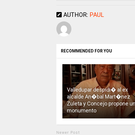
AUTHOR:
PAUL
RECOMMENDED FOR YOU
Valledupar despidi� al ex
alcalde An�bal Mart�nez
Zuleta y Concejo propone u
monumento
Newer Post