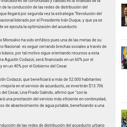
 indicadores de continuidad y calidad es la finalidad de la
 de la conducción de las redes de distribución del
que llegará por segunda vez la estrategia “Revolución del
cional liderado por el Presidente Iván Duque, y que ya se
e se ejecuta la optimización del acueducto.
rto Monsalvo ha sido enfático pues una de las metas de su
rno Nacional- es seguir cerrando brechas sociales a través de
básico, por tal motivo sigue orientando recursos a esta
ara Agustín Codazzi, será financiado en un 60% por el
o y en un 40% por el Gobierno del Cesar.
tín Codazzi, que beneficiará a más de 52.000 habitantes
mejoría en el servicio de acueducto, se invertirán $13.706
 del Cesar, Lina Prado Galindo, afirmó que “con la
á una prestación del servicio más eficiente en continuidad,
eso de abastecimiento de agua potable, beneficiando a una
nducción de las redes de distribución del acueducto urbano