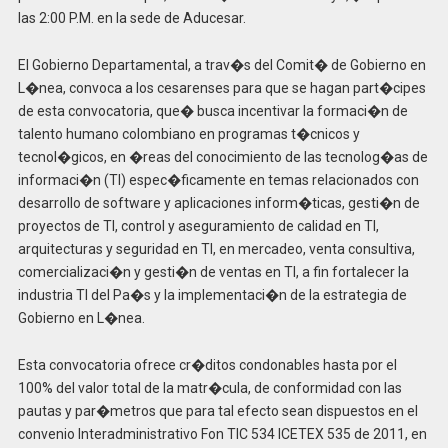
las 2:00 P.M. en la sede de Aducesar.
El Gobierno Departamental, a trav�s del Comit� de Gobierno en
L�nea, convoca a los cesarenses para que se hagan part�cipes
de esta convocatoria, que� busca incentivar la formaci�n de
talento humano colombiano en programas t�cnicos y
tecnol�gicos, en �reas del conocimiento de las tecnolog�as de
informaci�n (TI) espec�ficamente en temas relacionados con
desarrollo de software y aplicaciones inform�ticas, gesti�n de
proyectos de TI, control y aseguramiento de calidad en TI,
arquitecturas y seguridad en TI, en mercadeo, venta consultiva,
comercializaci�n y gesti�n de ventas en TI, a fin fortalecer la
industria TI del Pa�s y la implementaci�n de la estrategia de
Gobierno en L�nea.
Esta convocatoria ofrece cr�ditos condonables hasta por el
100% del valor total de la matr�cula, de conformidad con las
pautas y par�metros que para tal efecto sean dispuestos en el
convenio Interadministrativo Fon TIC 534 ICETEX 535 de 2011, en