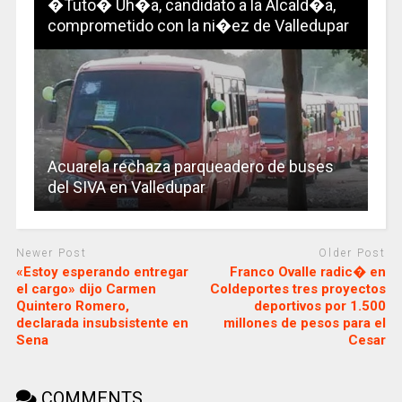
�Tuto� Uh�a, candidato a la Alcald�a,
comprometido con la ni�ez de Valledupar
Acuarela rechaza parqueadero de buses
del SIVA en Valledupar
Newer Post
Older Post
«Estoy esperando entregar
Franco Ovalle radic� en
el cargo» dijo Carmen
Coldeportes tres proyectos
Quintero Romero,
deportivos por 1.500
declarada insubsistente en
millones de pesos para el
Sena
Cesar
COMMENTS