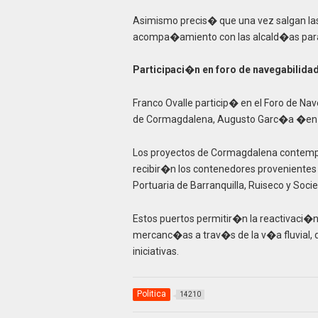
Asimismo precis� que una vez salgan las 
acompa�amiento con las alcald�as para
Participaci�n en foro de navegabilida
Franco Ovalle particip� en el Foro de Na
de Cormagdalena, Augusto Garc�a �en
Los proyectos de Cormagdalena contemp
recibir�n los contenedores provenientes
Portuaria de Barranquilla, Ruiseco y Soci
Estos puertos permitir�n la reactivaci�n
mercanc�as a trav�s de la v�a fluvial, 
iniciativas.
Politica
14210