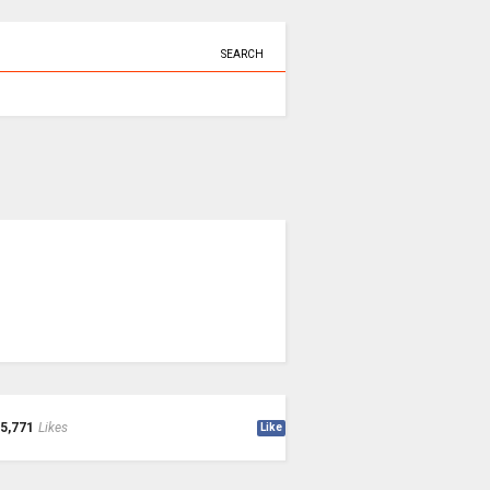
SEARCH
5,771
Likes
Like