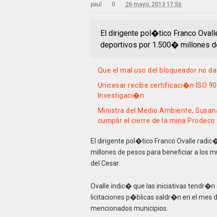
paul
0
26 mayo, 2013 17:56
El dirigente pol�tico Franco Oval
deportivos por 1.500� millones de
Que el mal uso del bloqueador no d
Unicesar recibe certificaci�n ISO 
Investigaci�n
Ministra del Medio Ambiente, Susan
cumplir el cierre de la mina Prodeco
El dirigente pol�tico Franco Ovalle radi
millones de pesos para beneficiar a los 
del Cesar.
Ovalle indic� que las iniciativas tendr�n
licitaciones p�blicas saldr�n en el mes 
mencionados municipios.