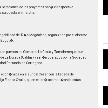
licitaciones de los proyectos har� el respectivo
 su puesta en marcha.
d
vegabilidad del R�o Magdalena, organizado por el director
 Bogot�.
lan puertos en Gamarra, La Gloria y Tamalameque que
 de La Dorada (Caldas) y ser�n operados por la Sociedad
edad Portuaria de Cartagena.
 econ�mica en el sur del Cesar con la llegada de
dijo Franco Ovalle, quien estar� acompa�ando estas