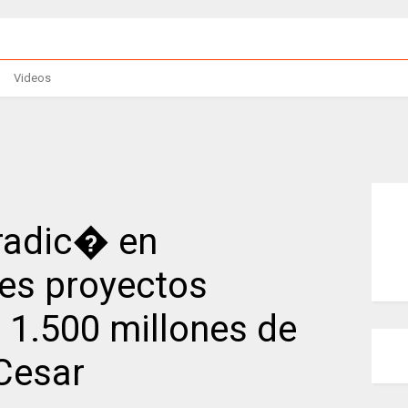
Videos
 radic� en
res proyectos
 1.500 millones de
Cesar