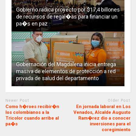
Gobierno radica proyecto por $17,4 billones
de recursos de regal�as para financiar un
pa�s en paz
Gobernación del Magdalena inicia entrega
masiva de elementos de protección a red
privada de salud del departamento
Newer Post
Older Post
Como h�roes recibir�n
En jornada laboral en Los
los colombianos a la
Venados, Alcalde Augusto
Tricolor cuando arribe al
Ram�rez dio a conocer
pa�s
inversiones para el
coregimiento