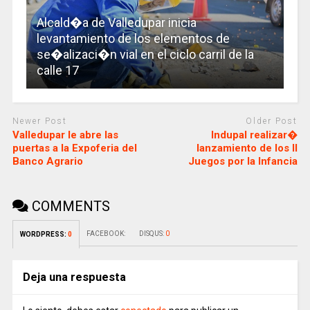
Alcald�a de Valledupar inicia
levantamiento de los elementos de
se�alizaci�n vial en el ciclo carril de la
calle 17
Newer Post
Older Post
Valledupar le abre las
Indupal realizar�
puertas a la Expoferia del
lanzamiento de los II
Banco Agrario
Juegos por la Infancia
COMMENTS
FACEBOOK:
DISQUS:
0
WORDPRESS:
0
Deja una respuesta