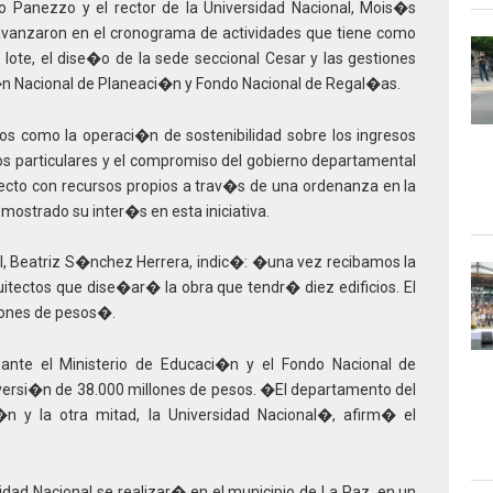
no Panezzo y el rector de la Universidad Nacional, Mois�s
vanzaron en el cronograma de actividades que tiene como
l lote, el dise�o de la sede seccional Cesar y las gestiones
i�n Nacional de Planeaci�n y Fondo Nacional de Regal�as.
os como la operaci�n de sostenibilidad sobre los ingresos
s particulares y el compromiso del gobierno departamental
ecto con recursos propios a trav�s de una ordenanza en la
ostrado su inter�s en esta iniciativa.
al, Beatriz S�nchez Herrera, indic�: �una vez recibamos la
quitectos que dise�ar� la obra que tendr� diez edificios. El
lones de pesos�.
ante el Ministerio de Educaci�n y el Fondo Nacional de
versi�n de 38.000 millones de pesos. �El departamento del
n y la otra mitad, la Universidad Nacional�, afirm� el
idad Nacional se realizar� en el municipio de La Paz, en un