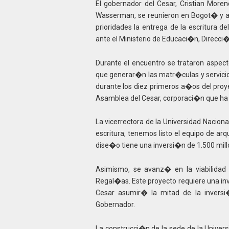
El gobernador del Cesar, Cristian More
Wasserman, se reunieron en Bogot� y a
prioridades la entrega de la escritura de
ante el Ministerio de Educaci�n, Direcc
Durante el encuentro se trataron aspect
que generar�n las matr�culas y servicio
durante los diez primeros a�os del proy
Asamblea del Cesar, corporaci�n que ha m
La vicerrectora de la Universidad Nacion
escritura, tenemos listo el equipo de ar
dise�o tiene una inversi�n de 1.500 mil
Asimismo, se avanz� en la viabilidad 
Regal�as. Este proyecto requiere una in
Cesar asumir� la mitad de la inversi�
Gobernador.
La construcci�n de la sede de la Univers