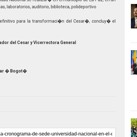
 laboratorios, auditorio, biblioteca, polideportivo
finitivo para la transformaci�n del Cesar�, concluy� el
ador del Cesar y Vicerrectora General
sar � Bogot�