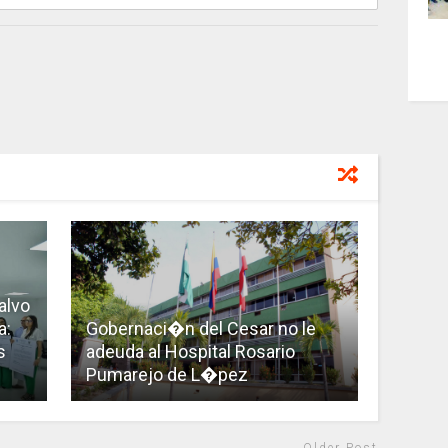
alvo
a:
Gobernaci�n del Cesar no le
s
adeuda al Hospital Rosario
Pumarejo de L�pez