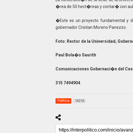
�rea de 50 hect�reas y contar� con aulas,
�Este es un proyecto fundamental y de
gobernador Cristian Moreno Panezzo.
Foto: Rector de la Universidad, Gobern
Paul Bola�o Saurith
Comunicaciones Gobernaci�n del Ce
315 7494904
Politica
14210