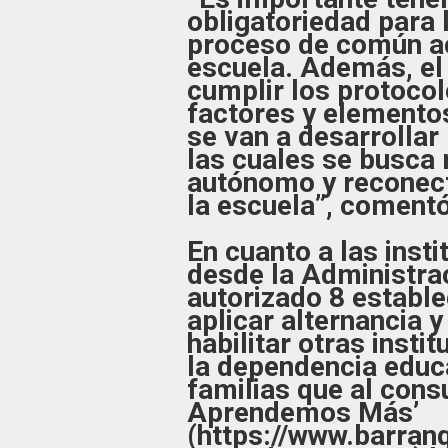
obligatoriedad para 
proceso de común ac
escuela. Además, el 
cumplir los protocol
factores y elemento
se van a desarrollar
las cuales se busca 
autónomo y reconect
la escuela”, coment
En cuanto a las inst
desde la Administrac
autorizado 8 establ
aplicar alternancia 
habilitar otras insti
la dependencia educ
familias que al cons
Aprendemos Más’
(https://www.barranq