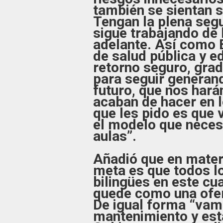
también se sientan sa
Tengan la plena seg
sigue trabajando de 
adelante. Así como 
de salud pública y e
retorno seguro, grad
para seguir generand
futuro, que nos har
acaban de hacer en l
que les pido es que
el modelo que neces
aulas”.
Añadió que en materi
meta es que todos l
bilingües en este cu
quede como una ofer
De igual forma “vam
mantenimiento y est