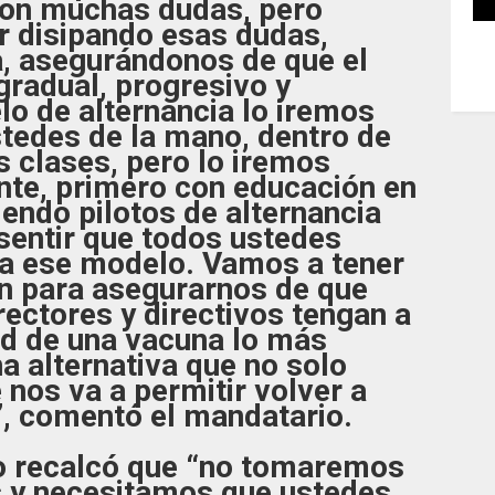
con muchas dudas, pero
r disipando esas dudas,
, asegurándonos de que el
gradual, progresivo y
o de alternancia lo iremos
tedes de la mano, dentro de
 clases, pero lo iremos
te, primero con educación en
iendo pilotos de alternancia
entir que todos ustedes
 a ese modelo. Vamos a tener
ón para asegurarnos de que
ectores y directivos tengan a
ad de una vacuna lo más
na alternativa que no solo
 nos va a permitir volver a
”, comentó el mandatario.
 recalcó que “no tomaremos
s y necesitamos que ustedes