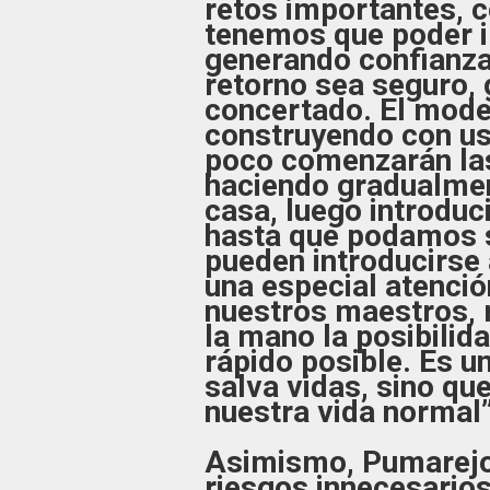
retos importantes, 
tenemos que poder i
generando confianza
retorno sea seguro, 
concertado. El model
construyendo con us
poco comenzarán las
haciendo gradualmen
casa, luego introduc
hasta que podamos s
pueden introducirse
una especial atenci
nuestros maestros, r
la mano la posibilid
rápido posible. Es u
salva vidas, sino que
nuestra vida normal
Asimismo, Pumarejo
riesgos innecesario