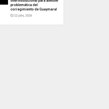
interinstitucional para atender
problemática del
corregimiento de Guaymaral
22 julio, 2026