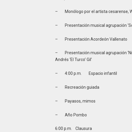
– Monólogo por el artista cesarense, W
– Presentación musical agrupación ‘S
– Presentación Acordeón Vallenato
– Presentación musical agrupación ‘Niñ
Andrés ‘El Turco’ Gil’
– 4:00 p.m. Espacio infantil
– Recreación guiada
– Payasos, mimos
– Año Pombo
6:00 p.m. Clausura