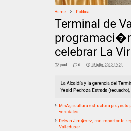
Home
Politica
Terminal de V
programaci�n 
celebrar La Vi
paul
0
15 julio, 2012 19:21
La Alcaldía y la gerencia del Termi
Yesid Pedroza Estrada (recuadro), 
MinAgricultura estructura proyecto 
veredales
Delwin Jim�nez, con importante re
Valledupar