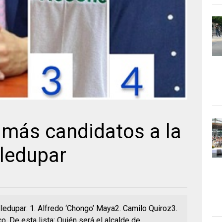
 más candidatos a la
lledupar
lledupar: 1. Alfredo ‘Chongo’ Maya2. Camilo Quiroz3.
. De esta lista: Quién será el alcalde de