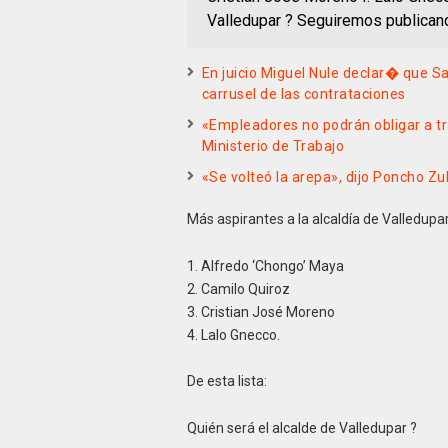
Valledupar ? Seguiremos publica
En juicio Miguel Nule declar� que S
carrusel de las contrataciones
«Empleadores no podrán obligar a t
Ministerio de Trabajo
«Se volteó la arepa», dijo Poncho Zu
Más aspirantes a la alcaldía de Valledupar
1. Alfredo ‘Chongo’ Maya
2. Camilo Quiroz
3. Cristian José Moreno
4. Lalo Gnecco.
De esta lista:
Quién será el alcalde de Valledupar ?