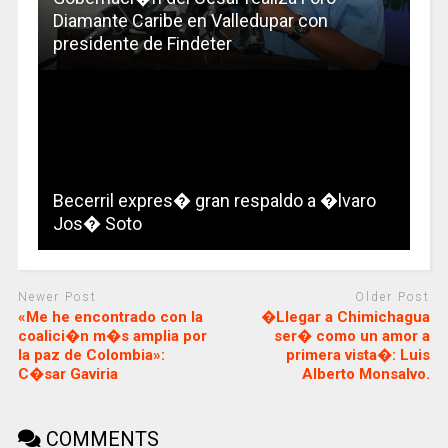
Diamante Caribe en Valledupar con
presidente de Findeter
Becerril expres� gran respaldo a �lvaro
Jos� Soto
Newer Post
Older Post
«Me he encontrado con la
�Llegar a Chimichagua
coalici�n m�s amplia por
ser� como un amor a
la paz de Colombia»:
primera vista�: Luis
C�sar Gaviria
Alberto Monsalvo.
COMMENTS