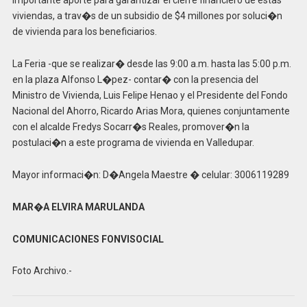
importante aporte para garantizar el cierre financiero de estas
viviendas, a trav�s de un subsidio de $4 millones por soluci�n
de vivienda para los beneficiarios.
La Feria -que se realizar� desde las 9:00 a.m. hasta las 5:00 p.m.
en la plaza Alfonso L�pez- contar� con la presencia del
Ministro de Vivienda, Luis Felipe Henao y el Presidente del Fondo
Nacional del Ahorro, Ricardo Arias Mora, quienes conjuntamente
con el alcalde Fredys Socarr�s Reales, promover�n la
postulaci�n a este programa de vivienda en Valledupar.
Mayor informaci�n: D�Angela Maestre � celular: 3006119289
MAR�A ELVIRA MARULANDA
COMUNICACIONES FONVISOCIAL
Foto Archivo.-