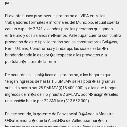
junio.
El evento busca promover el programa de VIPA entre los
trabajadores formales e informales del Municipio, el cual cuenta
con un cupo de 2.241 viviendas para las personas que ganen
entre uno y dos salarios m�nimos. Valledupar cuenta con cuatro
proyectos de este tipo, liderados por las constructoras Bol�var,
Perfil Urbano, Construmax y Lindaraja, las cuales estar�n
brindando toda la asesor�a respecto a los proyectos y la
postulaci�n durante la feria.
De acuerdo a las pol�ticas del programa, a los hogares que
tengan ingresos de hasta 1,5 SMLMV se les podr� asignar un
subsidio hasta por 25 SMLMV ($15.400.000), y a los que tengan
ingresos de m�s de 1,5 y hasta 2 SMLMV, podr� asign�rseles
un subsidio hasta por 22 SMLMV ($13.552.000).
En ese sentido, la gerente de Fonvisocial, D�Angela Maestre
O�ate, anunci� que la Alcald�a de Valledupar har� un