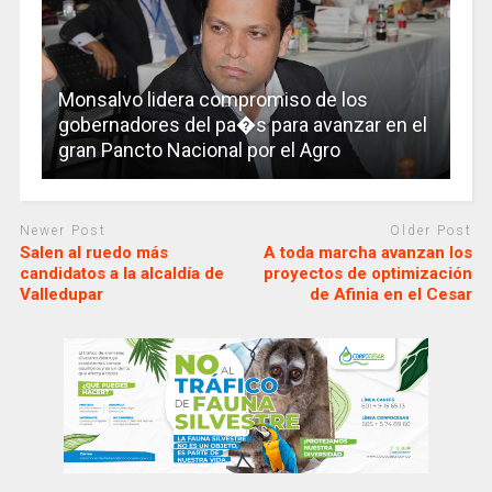
Monsalvo lidera compromiso de los
gobernadores del pa�s para avanzar en el
gran Pancto Nacional por el Agro
Newer Post
Older Post
Salen al ruedo más
A toda marcha avanzan los
candidatos a la alcaldía de
proyectos de optimización
Valledupar
de Afinia en el Cesar