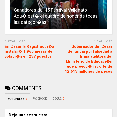
Ganadores del 45 Festival Vallenato –
Aqu� est� el cuadro de honor de todas
las categor�as
Newer Post
Older Post
En Cesar la Registradur�a
Gobernador del Cesar
instalar� 1.960 mesas de
denuncia por falsedad a
votaci�n en 257 puestos
firma auditora del
Ministerio de Educaci�n
que provoc� recorte de
12.613 millones de pesos
COMMENTS
FACEBOOK:
DISQUS:
0
WORDPRESS:
0
Deja una respuesta