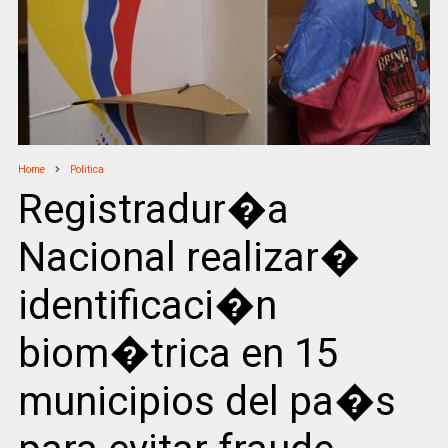
Home
Politica
Registradur�a
Nacional realizar�
identificaci�n
biom�trica en 15
municipios del pa�s