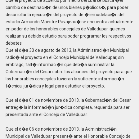
Que el proyecto de acuerdo por medio del cual se busca �el
cambio de destinaci�n de unos bienes p�blicos�, para poder
desarrollar la ejecuci�n del proyecto de �remodelaci�n del
estadio Armando Maestre Pavajeau� se encuentra actualmente
en poder de los honorables concejales de Valledupar, quienes
realizan su debido estudio para poder programar los respectivos
debates.
Que el d�a 30 de agosto de 2013, la Administraci�n Municipal
radic� el proyecto en el Concejo Municipal de Valledupar, sin
embrago, falt� informaci�n que deb�a suministrar la
Gobernaci�n del Cesar sobre los alcances del proyecto para que
los honorables concejales tuvieran la suficiente informaci�n
t�cnica, jur�dica y legal para estudiar el proyecto.
Que el d�a 01 de noviembre de 2013, la Gobernaci�n del Cesar
entreg� la informaci�n jur�dica completa, requerida para ser
presentada ante el Concejo de Valledupar.
Que el d�a 06 de noviembre de 2013, la Administraci�n
Municipal de Valledupar present� ante el Honorable Concejo de