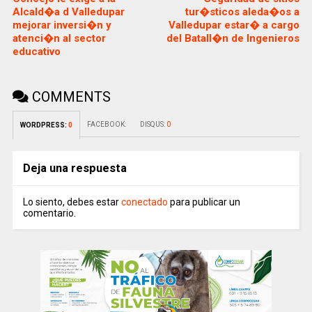
Alcald�a d Valledupar
tur�sticos aleda�os a
mejorar inversi�n y
Valledupar estar� a cargo
atenci�n al sector
del Batall�n de Ingenieros
educativo
COMMENTS
FACEBOOK:
DISQUS:
0
WORDPRESS:
0
Deja una respuesta
Lo siento, debes estar
conectado
para publicar un
comentario.