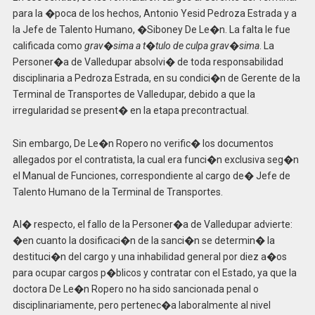
para la �poca de los hechos, Antonio Yesid Pedroza Estrada y a
la Jefe de Talento Humano, �Siboney De Le�n. La falta le fue
calificada como
grav�sima a t�tulo de culpa grav�sima
. La
Personer�a de Valledupar absolvi� de toda responsabilidad
disciplinaria a Pedroza Estrada, en su condici�n de Gerente de la
Terminal de Transportes de Valledupar, debido a que la
irregularidad se present� en la etapa precontractual.
Sin embargo, De Le�n Ropero no verific� los documentos
allegados por el contratista, la cual era funci�n exclusiva seg�n
el Manual de Funciones, correspondiente al cargo de� Jefe de
Talento Humano de la Terminal de Transportes.
Al� respecto, el fallo de la Personer�a de Valledupar advierte:
�en cuanto la dosificaci�n de la sanci�n se determin� la
destituci�n del cargo y una inhabilidad general por diez a�os
para ocupar cargos p�blicos y contratar con el Estado, ya que la
doctora De Le�n Ropero no ha sido sancionada penal o
disciplinariamente, pero pertenec�a laboralmente al nivel