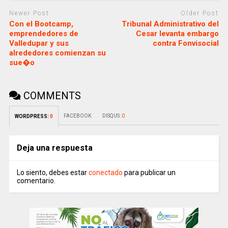
Newer Post
Older Post
Con el Bootcamp,
Tribunal Administrativo del
emprendedores de
Cesar levanta embargo
Valledupar y sus
contra Fonvisocial
alrededores comienzan su
sue�o
COMMENTS
FACEBOOK:
DISQUS:
0
WORDPRESS:
0
Deja una respuesta
Lo siento, debes estar
conectado
para publicar un
comentario.