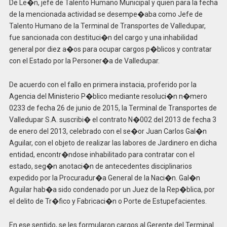
De Le�n, jefe de Talento Humano Municipal y quien para la fecha
de la mencionada actividad se desempe�aba como Jefe de
Talento Humano de la Terminal de Transportes de Valledupar,
fue sancionada con destituci�n del cargo y una inhabilidad
general por diez a�os para ocupar cargos p�blicos y contratar
con el Estado por la Personer�a de Valledupar.
De acuerdo con el fallo en primera instacia, proferido por la
Agencia del Ministerio P�blico mediante resoluci�n n�mero
0233 de fecha 26 de junio de 2015, la Terminal de Transportes de
Valledupar S.A. suscribi� el contrato N�002 del 2013 de fecha 3
de enero del 2013, celebrado con el se�or Juan Carlos Gal�n
Aguilar, con el objeto de realizar las labores de Jardinero en dicha
entidad, encontr�ndose inhabilitado para contratar con el
estado, seg�n anotaci�n de antecedentes disciplinarios
expedido por la Procuradur�a General de la Naci�n. Gal�n
Aguilar hab�a sido condenado por un Juez de la Rep�blica, por
el delito de Tr�fico y Fabricaci�n o Porte de Estupefacientes.
En ese sentido, se les formularon cargos al Gerente del Terminal