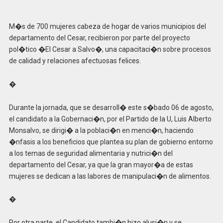
M�s de 700 mujeres cabeza de hogar de varios municipios del
departamento del Cesar, recibieron por parte del proyecto
pol�tico �El Cesar a Salvo�, una capacitaci�n sobre procesos
de calidad y relaciones afectuosas felices.
�
Durante la jornada, que se desarroll� este s�bado 06 de agosto,
el candidato a la Gobernaci�n, por el Partido de la U, Luis Alberto
Monsalvo, se dirigi� a la poblaci�n en menci�n, haciendo
�nfasis a los beneficios que plantea su plan de gobierno entorno
a los temas de seguridad alimentaria y nutrici�n del
departamento del Cesar, ya que la gran mayor�a de estas
mujeres se dedican a las labores de manipulaci�n de alimentos.
�
Por otra parte, el Candidato tambi�n hizo alusi�n y se