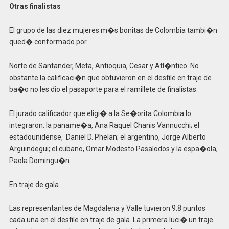
Otras finalistas
El grupo de las diez mujeres m�s bonitas de Colombia tambi�n
qued� conformado por
Norte de Santander, Meta, Antioquia, Cesar y Atl�ntico. No
obstante la calificaci�n que obtuvieron en el desfile en traje de
ba�o no les dio el pasaporte para el ramillete de finalistas.
El jurado calificador que eligi� a la Se�orita Colombia lo
integraron: la paname�a, Ana Raquel Chanis Vannucchi; el
estadounidense, Daniel D. Phelan; el argentino, Jorge Alberto
Arguindegui; el cubano, Omar Modesto Pasalodos y la espa�ola,
Paola Domingu�n.
En traje de gala
Las representantes de Magdalena y Valle tuvieron 9.8 puntos
cada una en el desfile en traje de gala. La primera luci� un traje