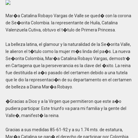
Mar�a Catalina Robayo Vargas de Valle se qued� con la corona
de Se�orita Colombia. la representante de Huila, Catalina
Valenzuela Cutiva, obtuvo el t�tulo de Primera Princesa.
La belleza latina, el glamour y la naturalidad de la Se�orita Valle,
le alieron el t�tulo como la mujer m�s linda del pa�s. La nueva
Se�orita Colombia, Mar�a Catalina Robayo Vargas, demostr�
en Cartagena que la perseverancia es la clave del �xito. La reina
fue destituida el a�o pasado del certamen debido a una tutela
que le dio la representaci�n de su departamento en el certamen
de belleza a Diana Mar�a Robayo.
�Gracias a Dios y a la Virgen que permitieron que este a�o
pudiera participar. Este triunfo va para mi familia y la gente del
Valle�, manifest� la reina.
Gracias a sus medidas 85-61-92 y a su 1.74 mts. de estatura,
Mar�a Catalina se gan� el derecho de participar por Colombia