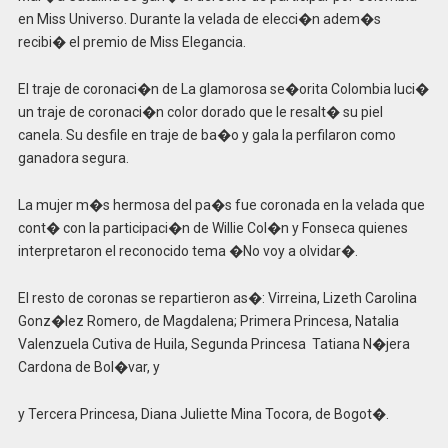
en Miss Universo. Durante la velada de elecci�n adem�s
recibi� el premio de Miss Elegancia.
El traje de coronaci�n de La glamorosa se�orita Colombia luci�
un traje de coronaci�n color dorado que le resalt� su piel
canela. Su desfile en traje de ba�o y gala la perfilaron como
ganadora segura.
La mujer m�s hermosa del pa�s fue coronada en la velada que
cont� con la participaci�n de Willie Col�n y Fonseca quienes
interpretaron el reconocido tema �No voy a olvidar�.
El resto de coronas se repartieron as�: Virreina, Lizeth Carolina
Gonz�lez Romero, de Magdalena; Primera Princesa, Natalia
Valenzuela Cutiva de Huila, Segunda Princesa Tatiana N�jera
Cardona de Bol�var, y
y Tercera Princesa, Diana Juliette Mina Tocora, de Bogot�.