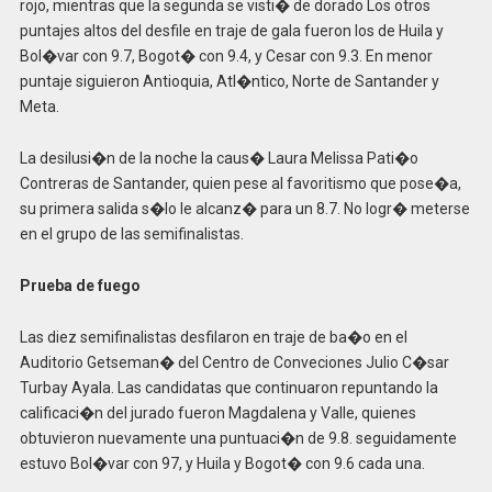
rojo, mientras que la segunda se visti� de dorado Los otros
puntajes altos del desfile en traje de gala fueron los de Huila y
Bol�var con 9.7, Bogot� con 9.4, y Cesar con 9.3. En menor
puntaje siguieron Antioquia, Atl�ntico, Norte de Santander y
Meta.
La desilusi�n de la noche la caus� Laura Melissa Pati�o
Contreras de Santander, quien pese al favoritismo que pose�a,
su primera salida s�lo le alcanz� para un 8.7. No logr� meterse
en el grupo de las semifinalistas.
Prueba de fuego
Las diez semifinalistas desfilaron en traje de ba�o en el
Auditorio Getseman� del Centro de Conveciones Julio C�sar
Turbay Ayala. Las candidatas que continuaron repuntando la
calificaci�n del jurado fueron Magdalena y Valle, quienes
obtuvieron nuevamente una puntuaci�n de 9.8. seguidamente
estuvo Bol�var con 97, y Huila y Bogot� con 9.6 cada una.