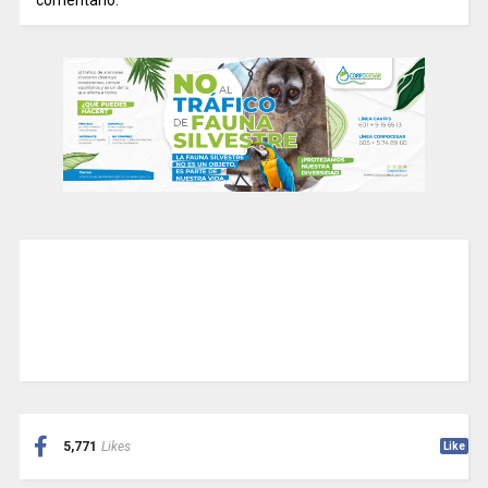
5,771
Likes
Like