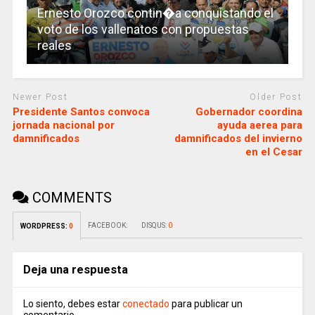
Ernesto Orozco contin�a conquistando el
voto de los vallenatos con propuestas
reales
Newer Post
Older Post
Presidente Santos convoca
Gobernador coordina
jornada nacional por
ayuda aerea para
damnificados
damnificados del invierno
en el Cesar
COMMENTS
FACEBOOK:
DISQUS:
0
WORDPRESS:
0
Deja una respuesta
Lo siento, debes estar
conectado
para publicar un
comentario.