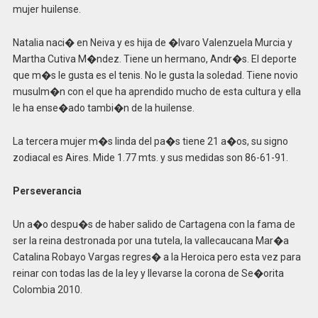
mujer huilense.
Natalia naci� en Neiva y es hija de �lvaro Valenzuela Murcia y
Martha Cutiva M�ndez. Tiene un hermano, Andr�s. El deporte
que m�s le gusta es el tenis. No le gusta la soledad. Tiene novio
musulm�n con el que ha aprendido mucho de esta cultura y ella
le ha ense�ado tambi�n de la huilense.
La tercera mujer m�s linda del pa�s tiene 21 a�os, su signo
zodiacal es Aires. Mide 1.77 mts. y sus medidas son 86-61-91.
Perseverancia
Un a�o despu�s de haber salido de Cartagena con la fama de
ser la reina destronada por una tutela, la vallecaucana Mar�a
Catalina Robayo Vargas regres� a la Heroica pero esta vez para
reinar con todas las de la ley y llevarse la corona de Se�orita
Colombia 2010.