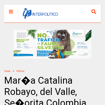
Home
Politica
Mar�a Catalina
Robayo, del Valle,
Se�orita Colombia