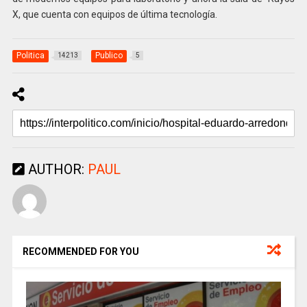
X, que cuenta con equipos de última tecnología.
Politica
Publico
14213
5
AUTHOR:
PAUL
RECOMMENDED FOR YOU