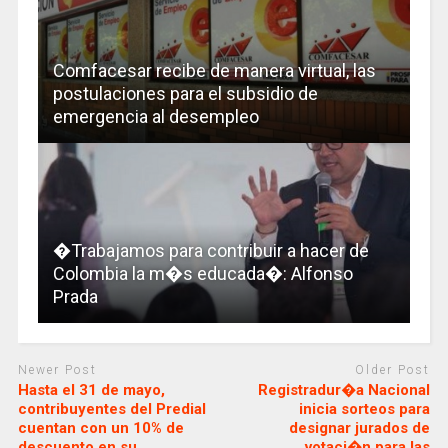
Comfacesar recibe de manera virtual, las
postulaciones para el subsidio de
emergencia al desempleo
�Trabajamos para contribuir a hacer de
Colombia la m�s educada�: Alfonso
Prada
Newer Post
Older Post
Hasta el 31 de mayo,
Registradur�a Nacional
contribuyentes del Predial
inicia sorteos para
cuentan con un 10% de
designar jurados de
descuento en su
votaci�n para las