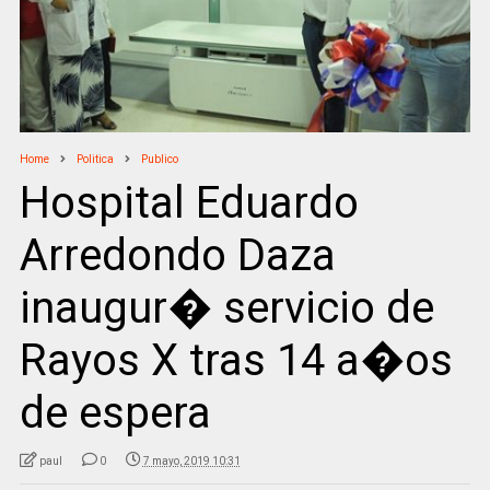
Home
Politica
Publico
Hospital Eduardo
Arredondo Daza
inaugur� servicio de
Rayos X tras 14 a�os
de espera
paul
0
7 mayo, 2019 10:31