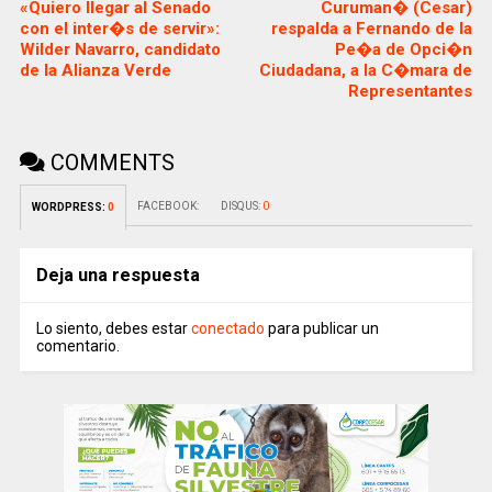
«Quiero llegar al Senado
Curuman� (Cesar)
con el inter�s de servir»:
respalda a Fernando de la
Wilder Navarro, candidato
Pe�a de Opci�n
de la Alianza Verde
Ciudadana, a la C�mara de
Representantes
COMMENTS
FACEBOOK:
DISQUS:
0
WORDPRESS:
0
Deja una respuesta
Lo siento, debes estar
conectado
para publicar un
comentario.