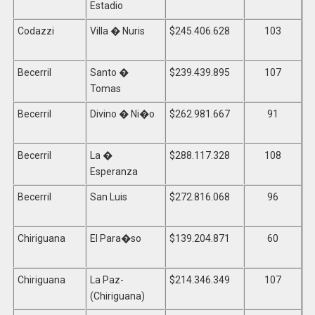
Estadio
Codazzi
Villa � Nuris
$245.406.628
103
Becerril
Santo �
$239.439.895
107
Tomas
Becerril
Divino � Ni�o
$262.981.667
91
Becerril
La �
$288.117.328
108
Esperanza
Becerril
San Luis
$272.816.068
96
Chiriguana
El Para�so
$139.204.871
60
Chiriguana
La Paz-
$214.346.349
107
(Chiriguana)