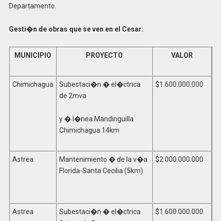
Departamento.
Gesti�n de obras que se ven en el Cesar:
MUNICIPIO
PROYECTO
VALOR
Chimichagua
Subestaci�n � el�ctrica
$1.600.000.000
de 2mva
y � l�nea Mandinguilla
Chimichagua 14km
Astrea
Mantenimiento � de la v�a
$2.000.000.000
Florida-Santa Cecilia (5km)
Astrea
Subestaci�n � el�ctrica
$1.600.000.000