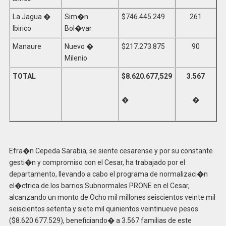
La Jagua �
Sim�n
$746.445.249
261
Ibirico
Bol�var
Manaure
Nuevo �
$217.273.875
90
Milenio
TOTAL
$8.620.677,529
3.567
�
�
Efra�n Cepeda Sarabia, se siente cesarense y por su constante
gesti�n y compromiso con el Cesar, ha trabajado por el
departamento, llevando a cabo el programa de normalizaci�n
el�ctrica de los barrios Subnormales PRONE en el Cesar,
alcanzando un monto de Ocho mil millones seiscientos veinte mil
seiscientos setenta y siete mil quinientos veintinueve pesos
($8.620.677.529), beneficiando� a 3.567 familias de este