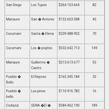
San Diego
Los Tupes
$264.153.664
82
Manaure
San � Antonio
$152.603.588
45
Curumani
Santa � Elena
$239.488.902
70
Curumani
Los � piojitos
$532.642.713
149
Manaure
Guillermo �
$213.613.677
55
Castro
Pueblo �
El Reposo
$165.345.184
35
Bello
Pueblo �
Los pinos
$110.916.782
16
bello
Codazzi
SENA �El �
$584.462.190
189