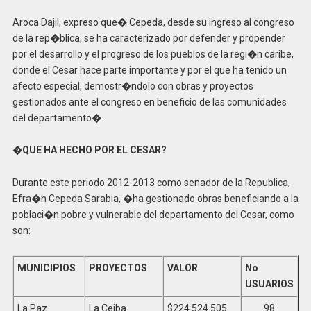
Aroca Dajil, expreso que� Cepeda, desde su ingreso al congreso
de la rep�blica, se ha caracterizado por defender y propender
por el desarrollo y el progreso de los pueblos de la regi�n caribe,
donde el Cesar hace parte importante y por el que ha tenido un
afecto especial, demostr�ndolo con obras y proyectos
gestionados ante el congreso en beneficio de las comunidades
del departamento�.
�QUE HA HECHO POR EL CESAR?
Durante este periodo 2012-2013 como senador de la Republica,
Efra�n Cepeda Sarabia, �ha gestionado obras beneficiando a la
poblaci�n pobre y vulnerable del departamento del Cesar, como
son:
MUNICIPIOS
PROYECTOS
VALOR
No
USUARIOS
La Paz
La Ceiba
$224.524.505
98