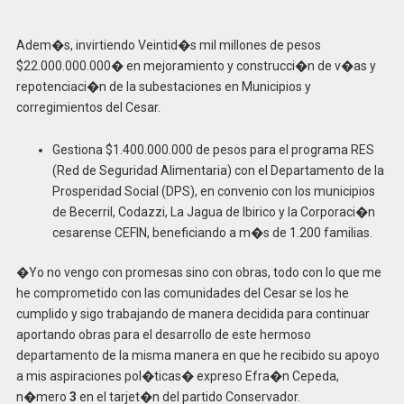
Adem�s, invirtiendo Veintid�s mil millones de pesos
$22.000.000.000� en mejoramiento y construcci�n de v�as y
repotenciaci�n de la subestaciones en Municipios y
corregimientos del Cesar.
Gestiona $1.400.000.000 de pesos para el programa RES
(Red de Seguridad Alimentaria) con el Departamento de la
Prosperidad Social (DPS), en convenio con los municipios
de Becerril, Codazzi, La Jagua de Ibirico y la Corporaci�n
cesarense CEFIN, beneficiando a m�s de 1.200 familias.
�Yo no vengo con promesas sino con obras, todo con lo que me
he comprometido con las comunidades del Cesar se los he
cumplido y sigo trabajando de manera decidida para continuar
aportando obras para el desarrollo de este hermoso
departamento de la misma manera en que he recibido su apoyo
a mis aspiraciones pol�ticas� expreso Efra�n Cepeda,
n�mero
3
en el tarjet�n del partido Conservador.