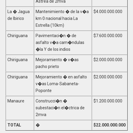
Astrea de 2mva
La � Jagua
Mantenimiento � de la v�a
$4.000.000.000
de Ibirico
km 0 nacional hacia La
Estrella (10km)
Chiriguana
Pavimentaci�n � de
$7.600.000.000
asfalto v�a cam�ndulas
�la Y de los indios
Chiriguana
Mejoramiento � v�as
$2.000.000.000
pacho prieto
Chiriguana
Mejoramiento � en asfalto
$2.000.000.000
v�as Loma-Sabaneta-
Poponte
Manaure
Construcci�n �
$1.200.000.000
subestaci�n el�ctrica de
2mva
TOTAL
�
$22.000.000.000