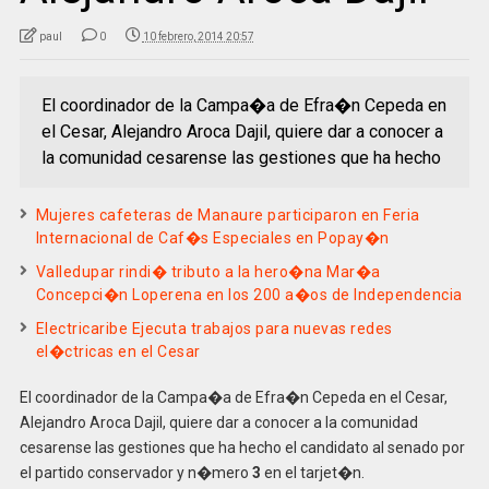
paul
0
10 febrero, 2014 20:57
El coordinador de la Campa�a de Efra�n Cepeda en
el Cesar, Alejandro Aroca Dajil, quiere dar a conocer a
la comunidad cesarense las gestiones que ha hecho
Mujeres cafeteras de Manaure participaron en Feria
Internacional de Caf�s Especiales en Popay�n
Valledupar rindi� tributo a la hero�na Mar�a
Concepci�n Loperena en los 200 a�os de Independencia
Electricaribe Ejecuta trabajos para nuevas redes
el�ctricas en el Cesar
El coordinador de la Campa�a de Efra�n Cepeda en el Cesar,
Alejandro Aroca Dajil, quiere dar a conocer a la comunidad
cesarense las gestiones que ha hecho el candidato al senado por
el partido conservador y n�mero
3
en el tarjet�n.