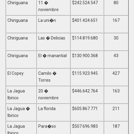
Chiriguana
11 �
$242.524.547
80
noviembre
Chiriguana
La uni�n
$401.424.651
167
Chiriguana
Las � Delicias
$114.819.680
30
Chiriguana
El � manantial
$130.900.368
43
El Copey
Camilo �
$115.923.945
427
Torres
La Jagua
20 �
$446.642.764
163
Ibirico
noviembre
La Jagua �
La florida
$605.867.771
211
Ibirico
La Jagua
Para�so
$507.696.983
187
Ibirico