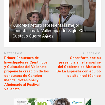
«Andr�s Arturo representa la mejor
apuesta para la Valledupar del Siglo XXI»:
Gustavo Guerra A�ez.
Newer Post
Older Post
Primer Encuentro de
Cesar fortalece su
Investigadores Científicos
presencia en el empalme
y Culturales del Vallenato
del Gobierno de Abelardo
propone la creación de los
De La Espriella con equipo
concursos de Canción
de alto nivel técnico
Inédita Profesional y
Aficionado al Festival
Vallenato