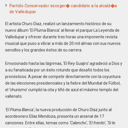
Partido Conservador escoger� candidato a la alcald�a
de Valledupar
El artista Churo Diaz, realizó un lanzamiento histórico de su
nuevo álbum ‘El Pluma Blanca’ al llenar el parque La Leyenda de
Valledupar y ofrecer durante tres horas una imponente revista
musical que puso a vibrar a más de 20 mil almas con sus nuevos
sencillos y los grandes éxitos de su carrera.
Emocionado hasta las lágrimas, ‘El Rey Guajiro’ agradeció a Dios y
a su fanaticada por un éxito rotundo que desafió todos los
pronósticos. A pesar de competir directamente con la coyuntura
de las elecciones presidenciales y la fiebre del Mundial de Fútbol,
el ‘churismo’ cumplió la cita y tiñó de azul el máximo templo del
vallenato.
‘El Pluma Blanca’
, la nueva producción de Churo Díaz junto al
acordeonero Elías Mendoza, presenta un arsenal de 17
canciones. Entre ellas, temas como
‘Calencho’
,
‘El frenito’
,
‘Si te