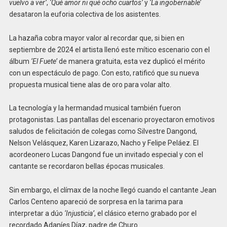
vuelvo a ver’
,
‘Qué amor ni qué ocho cuartos’
y
‘La ingobernable’
desataron la euforia colectiva de los asistentes.
La hazaña cobra mayor valor al recordar que, si bien en
septiembre de 2024 el artista llenó este mítico escenario con el
álbum
‘El Fuete’
de manera gratuita, esta vez duplicó el mérito
con un espectáculo de pago. Con esto, ratificó que su nueva
propuesta musical tiene alas de oro para volar alto.
La tecnología y la hermandad musical también fueron
protagonistas. Las pantallas del escenario proyectaron emotivos
saludos de felicitación de colegas como Silvestre Dangond,
Nelson Velásquez, Karen Lizarazo, Nacho y Felipe Peláez. El
acordeonero Lucas Dangond fue un invitado especial y con el
cantante se recordaron bellas épocas musicales.
Sin embargo, el clímax de la noche llegó cuando el cantante Jean
Carlos Centeno apareció de sorpresa en la tarima para
interpretar a dúo
‘Injusticia’
, el clásico eterno grabado por el
recordado Adaníes Díaz, padre de Churo.