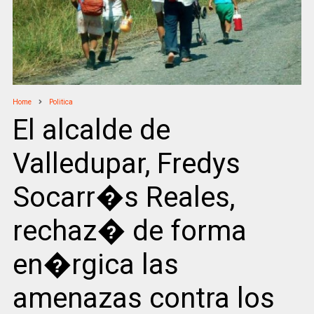
Home
Politica
El alcalde de
Valledupar, Fredys
Socarr�s Reales,
rechaz� de forma
en�rgica las
amenazas contra los