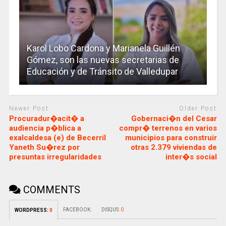
Karol Lobo Cardona y Marianela Guillén
Gómez, son las nuevas secretarias de
Educación y de Tránsito de Valledupar
Newer Post
Older Post
Procuradur�acit� a
Gobernaci�n del Cesar
audiencia p�blica a
compr� terrenos en varios
exalcaldesa (e) de Becerril
municipios para construir
Yaneth Su�rez por
otras 2.379 viviendas de
presuntas irregularidades
inter�s social
COMMENTS
FACEBOOK:
DISQUS:
0
WORDPRESS:
0