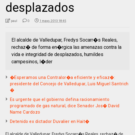
desplazados
paul
0
1 mayo, 2013 18:45
El alcalde de Valledupar, Fredys Socarr�s Reales,
rechaz� de forma en�rgica las amenazas contra la
vida e integridad de desplazados, humildes
campesinos, l�der
�Esperamos una Contralor�a eficiente y eficaz�:
presidente del Concejo de Valledupar, Luis Miguel Santrich
�
Es urgente que el gobierno defina racionamiento
programado de gas natural, dice Senador Jos� David
Name Cardozo
Detenido ex dictador Duvalier en Hait�
El alcalde de Valledupar, Fredys Socarr�s Reales, rechaz� de