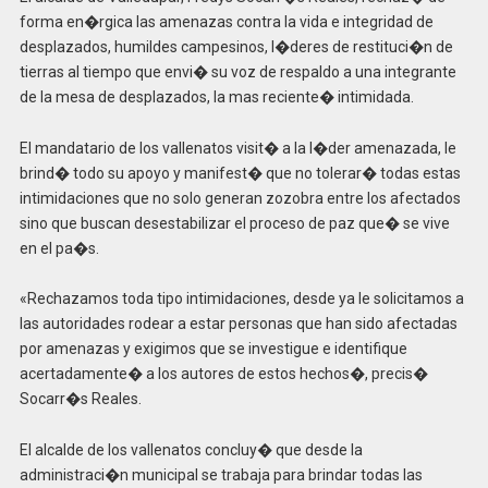
forma en�rgica las amenazas contra la vida e integridad de
desplazados, humildes campesinos, l�deres de restituci�n de
tierras al tiempo que envi� su voz de respaldo a una integrante
de la mesa de desplazados, la mas reciente� intimidada.
El mandatario de los vallenatos visit� a la l�der amenazada, le
brind� todo su apoyo y manifest� que no tolerar� todas estas
intimidaciones que no solo generan zozobra entre los afectados
sino que buscan desestabilizar el proceso de paz que� se vive
en el pa�s.
«Rechazamos toda tipo intimidaciones, desde ya le solicitamos a
las autoridades rodear a estar personas que han sido afectadas
por amenazas y exigimos que se investigue e identifique
acertadamente� a los autores de estos hechos�, precis�
Socarr�s Reales.
El alcalde de los vallenatos concluy� que desde la
administraci�n municipal se trabaja para brindar todas las