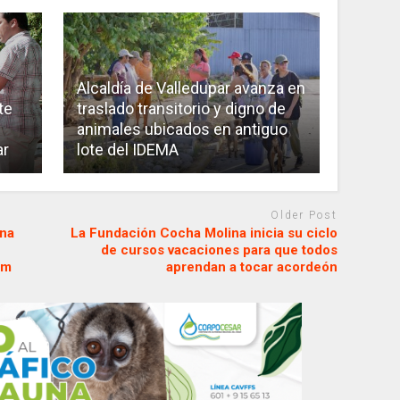
Alcaldía de Valledupar avanza en
te
traslado transitorio y digno de
animales ubicados en antiguo
ar
lote del IDEMA
Older Post
ina
La Fundación Cocha Molina inicia su ciclo
de cursos vacaciones para que todos
om
aprendan a tocar acordeón