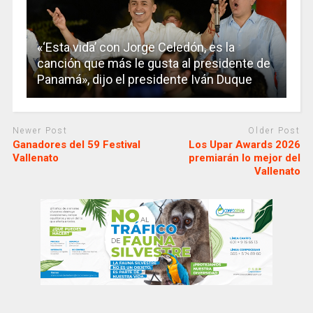
«‘Esta vida’ con Jorge Celedón, es la
canción que más le gusta al presidente de
Panamá», dijo el presidente Iván Duque
Newer Post
Older Post
Ganadores del 59 Festival
Los Upar Awards 2026
Vallenato
premiarán lo mejor del
Vallenato