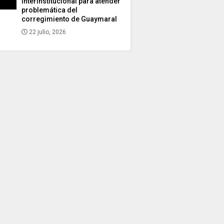
interinstitucional para atender
problemática del
corregimiento de Guaymaral
22 julio, 2026