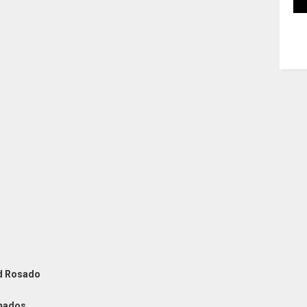
nd Rosado
anados