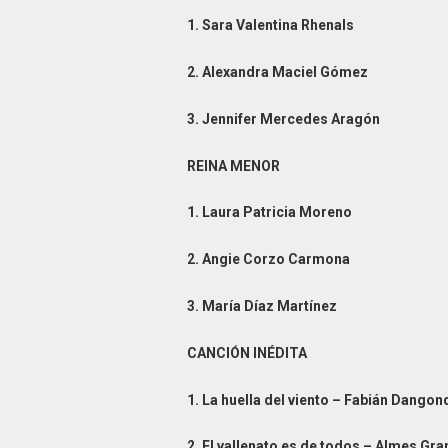
1. Sara Valentina Rhenals
2. Alexandra Maciel Gómez
3. Jennifer Mercedes Aragón
REINA MENOR
1. Laura Patricia Moreno
2. Angie Corzo Carmona
3. María Díaz Martínez
CANCIÓN INÉDITA
1. La huella del viento – Fabián Dango
2. El vallenato es de todos – Almes Gr