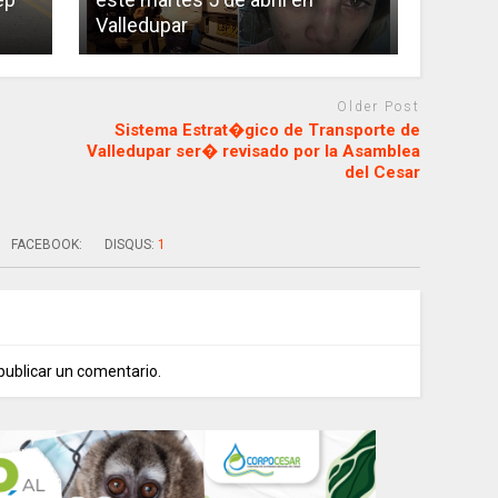
Valledupar
Older Post
Sistema Estrat�gico de Transporte de
Valledupar ser� revisado por la Asamblea
del Cesar
FACEBOOK:
DISQUS:
1
publicar un comentario.