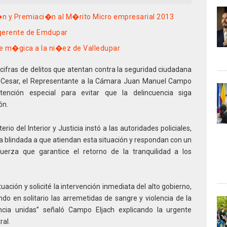
 y Premiaci�n al M�rito Micro empresarial 2013
 gerente de Emdupar
m�gica a la ni�ez de Valledupar
cifras de delitos que atentan contra la seguridad ciudadana
l Cesar, el Representante a la Cámara Juan Manuel Campo
atención especial para evitar que la delincuencia siga
ón.
erio del Interior y Justicia instó a las autoridades policiales,
a blindada a que atiendan esta situación y respondan con un
fuerza que garantice el retorno de la tranquilidad a los
ción y solicité la intervención inmediata del alto gobierno,
o en solitario las arremetidas de sangre y violencia de la
gencia unidas” señaló Campo Eljach explicando la urgente
ral.