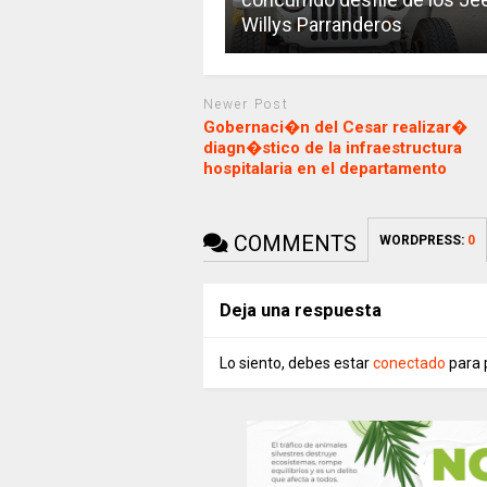
Willys Parranderos
Newer Post
Gobernaci�n del Cesar realizar�
diagn�stico de la infraestructura
hospitalaria en el departamento
COMMENTS
WORDPRESS:
0
Deja una respuesta
Lo siento, debes estar
conectado
para 