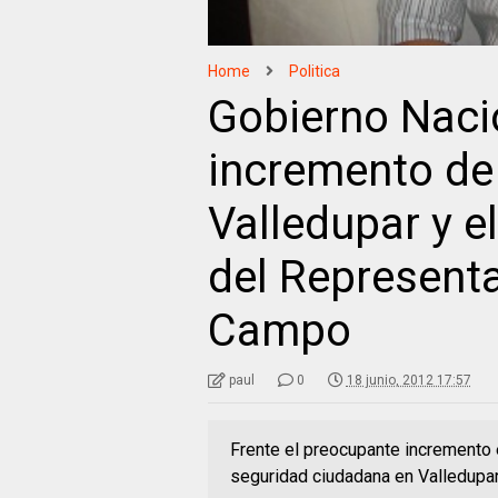
Home
Politica
Gobierno Naci
incremento de
Valledupar y e
del Represent
Campo
paul
0
18 junio, 2012 17:57
Frente el preocupante incremento e
seguridad ciudadana en Valledupar