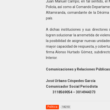
Juan Manuel Campo; en tal sentido, el Mi
Policía, así como al Comando Departamen
Altamiranda, comandante de la Décima B
país.
A dichas instituciones y sus directore
logren solucionar la arremetida de violenc
la posibilidad de asignar nuevas unidades
mayor capacidad de respuesta, y cobertura
firma Alonso Hurtado Gómez, subdirecto
Interior.
Comunicaciones y Relaciones Públicas
José Urbano Céspedes García
Comunicador Social Periodista
3118569054 – 3014944373
Politica
14210