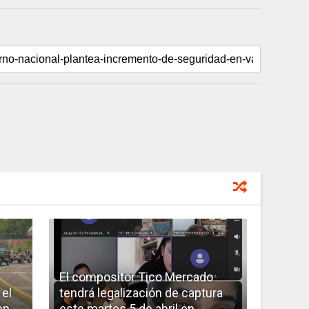
El compositor Tico Mercado
el
tendrá legalización de captura
ep
este martes 5 de abril en