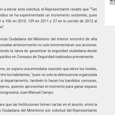
n a elevar esta solicitud, el Representante resaltó que “Tan
cidios se ha experimentado un incremento sostenido, pues
 a 106 en 2010, 109 en 2011 y 37 en lo corrido de 2012 al
io”
cia Ciudadana del Ministerio del Interior encontró de alta
ionadas anteriormente no solo incrementaran sus acciones,
endo la tarea de garantizar la seguridad ciudadana desde
iridos en Consejos de Seguridad realizados previamente.
rio, se espera una inmediata reacción que eleve los niveles,
ntre los habitantes, “pues no solo la delincuencia organizada
n al departamento; también lo hacen los bandidos comunes,
allejeros, quienes aprovechan el momento para ganar espacio
l congresista Juan Manuel Campo.
ra que las Instituciones tomen cartas en el asunto, envío la
 Ciudadana del Mininterior por solicitud del Representante