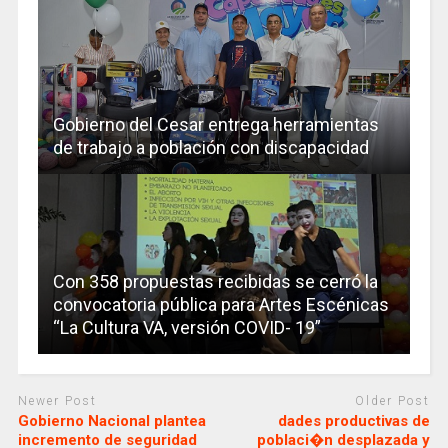
Gobierno del Cesar entrega herramientas
de trabajo a población con discapacidad
Con 358 propuestas recibidas se cerró la
convocatoria pública para Artes Escénicas
“La Cultura VA, versión COVID- 19”
Newer Post
Older Post
Gobierno Nacional plantea
dades productivas de
incremento de seguridad
poblaci�n desplazada y