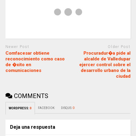
Newer Post
Older Post
Comfacesar obtiene
Procuradur�a pide al
reconocimiento como caso
alcalde de Valledupar
de �xito en
ejercer control sobre el
comunicaciones
desarrollo urbano de la
ciudad
COMMENTS
FACEBOOK:
DISQUS:
0
WORDPRESS:
0
Deja una respuesta