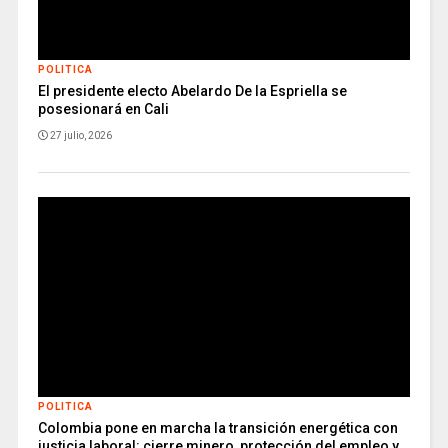
POLITICA
El presidente electo Abelardo De la Espriella se
posesionará en Cali
27 julio, 2026
POLITICA
Colombia pone en marcha la transición energética con
justicia laboral: cierre minero, protección del empleo y