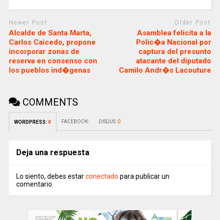
Newer Post
Older Post
Alcalde de Santa Marta,
Asamblea felicita a la
Carlos Caicedo, propone
Polic�a Nacional por
incorporar zonas de
captura del presunto
reserva en consenso con
atacante del diputado
los pueblos ind�genas
Camilo Andr�s Lacouture
COMMENTS
FACEBOOK:
DISQUS:
0
WORDPRESS:
0
Deja una respuesta
Lo siento, debes estar
conectado
para publicar un
comentario.