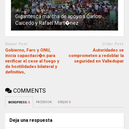
Gigantesca marcha de apoyo a Carlos
Caicedo y Rafael Mart�nez
Newer Post
Older Post
Gobierno, Farc y ONU,
Autoridades se
inicia capacitaci�n para
comprometen a redoblar la
verificar el cese al fuego y
seguridad en Valledupar
de hostilidades bilateral y
definitivo,
COMMENTS
FACEBOOK:
DISQUS:
0
WORDPRESS:
0
Deja una respuesta