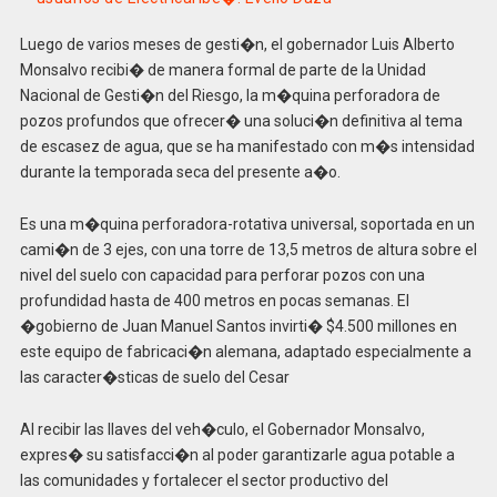
Luego de varios meses de gesti�n, el gobernador Luis Alberto
Monsalvo recibi� de manera formal de parte de la Unidad
Nacional de Gesti�n del Riesgo, la m�quina perforadora de
pozos profundos que ofrecer� una soluci�n definitiva al tema
de escasez de agua, que se ha manifestado con m�s intensidad
durante la temporada seca del presente a�o.
Es una m�quina perforadora-rotativa universal, soportada en un
cami�n de 3 ejes, con una torre de 13,5 metros de altura sobre el
nivel del suelo con capacidad para perforar pozos con una
profundidad hasta de 400 metros en pocas semanas. El
�gobierno de Juan Manuel Santos invirti� $4.500 millones en
este equipo de fabricaci�n alemana, adaptado especialmente a
las caracter�sticas de suelo del Cesar
Al recibir las llaves del veh�culo, el Gobernador Monsalvo,
expres� su satisfacci�n al poder garantizarle agua potable a
las comunidades y fortalecer el sector productivo del