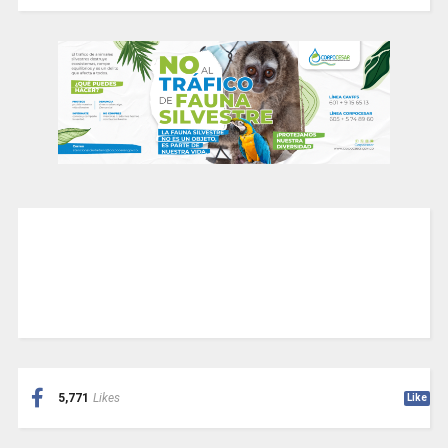
5,771
Likes
Like