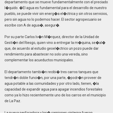
departamento que se mueve fundamentalmente con el preciado
l�quido. �El agua es fundamental para el desarrollo de nuestro
pueblo, se puede vivir sin energ�a el�ctrica y sin otros servicios,
pero sin agua no lo podemos hacer. El sector agropecuario se
escribe con A de agua�, asegur�.
Por su parte Carlos Iv�n M�rquez, director de la Unidad de
Gesti�n del Riesgo, quien vino a entregar la m�quina, se�al�
que, de acuerdo al estudio geoel�ctrico un pozo puede dar
rendimiento para abastecer no solo una vereda, sino
complementar los acueductos municipales.
El departamento tambi�n recibi� tres carros tanques que
tendr�n doble funci�n, por una parte, �podr�n proveer de
agua potable a las comunidades y por otro lado, tienen, �la
capacidad de expandir agua para apagar incendios forestales
como ya lo hizo recientemente uno de los carros en el municipio
de La Paz.
La nueva perforadora y los� camiones-cisterna fueron