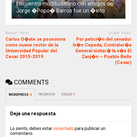
Encuentro multitudinario con amigos de
Jorge �Popo� Barros fue un �xito
Newer Post
Older Post
Carlos O�ate se posesiona
Por petici�n del senador
como nuevo rector de la
Iv�n Cepeda, Contralor�a
Universidad Popular del
General visitar� la v�a El
Cesar 2015-2019
Zanj�n – Pueblo Bello
(Cesar)
COMMENTS
FACEBOOK:
DISQUS:
0
WORDPRESS:
0
Deja una respuesta
Lo siento, debes estar
conectado
para publicar un
comentario.