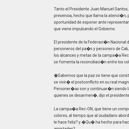
Tanto el Presidente Juan Manuel Santos, 
presencia, hecho que llama la atenci�n, 
oportunidad de exponer ante representant
que viene impulsando el Gobierno.
El presidente de la Federaci�n Nacional 
personeros del pa�s y personero de Cal
los alcances y metas de la campa�a Rec-
se fomenta la reconciliaci�n entre los c
�Sabemos que la paz se tiene que constru
se vivir� el postconflicto en su real mag
Personer�as son y continuar�n siendo las
quienes se desarmen�, dijo el presiden
La campa�a Rec-ON, que tiene un compon
colores, al tiempo que al ciudadano abo
le hace feliz? y �Qu� ha hecho para hacer
amistades?