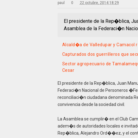
paul
0
22 octubre, 2014 18:29
El presidente de la Rep�blica, Jua
Asamblea de la Federaci�n Nacion
Alcald�a de Valledupar y Camacol re
Capturados dos guerrilleros que sec
Sector agropecuario de Tamalamequ
Cesar
El presidente de la Rep�blica, Juan Manue
Federaci�n Nacional de Personeros �Fena
reconciliaci�n ciudadana denominada Rec-
convivencia desde la sociedad civil.
La Asamblea se cumplir� en el Club Camp
adem�s de autoridades locales e invitados
Rep�blica, Alejandro Ord��ez, y el cont