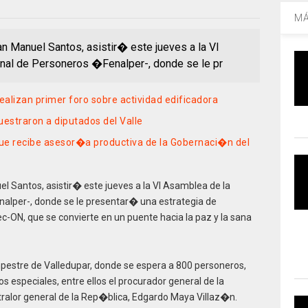
MÁ
n Manuel Santos, asistir� este jueves a la VI
al de Personeros �Fenalper-, donde se le pr
alizan primer foro sobre actividad edificadora
uestraron a diputados del Valle
e recibe asesor�a productiva de la Gobernaci�n del
l Santos, asistir� este jueves a la VI Asamblea de la
lper-, donde se le presentar� una estrategia de
ON, que se convierte en un puente hacia la paz y la sana
estre de Valledupar, donde se espera a 800 personeros,
 especiales, entre ellos el procurador general de la
ralor general de la Rep�blica, Edgardo Maya Villaz�n.