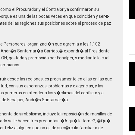
como el Procurador y el Contralor ya confirmaron su
porque es una de las pocas veces en que coinciden y ser�
es de las regiones sus posiciones sobre el proceso de paz
de Personeros, organizaci�n que agremia a los 1.102
i, Andr�s Santamar�a Garrido,� expondr� al Presidente
ON, gestada y promovida por Fenalper, y mediante la cual
olombianos.
ir desde las regiones, es precisamente en ellas en las que
nitud, con sus esperanzas, problemas y exigencias, y las
 primeras en atender a las v�ctimas del conflicto y a
te de Fenalper, Andr�s Santamar�a.
ente de simbolismo, incluye la imposici�n de manillas de
rdado se le hacen tres preguntas: �A qu� le teme?, �Qu�
 feliz a alguien que no es de su c�rculo familiar o de