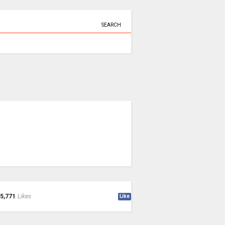
SEARCH
5,771
Likes
Like