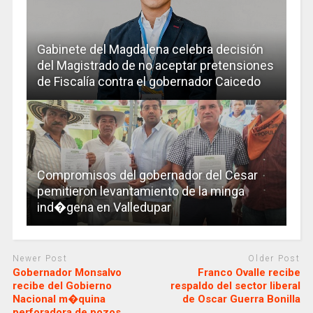
Gabinete del Magdalena celebra decisión
del Magistrado de no aceptar pretensiones
de Fiscalía contra el gobernador Caicedo
Compromisos del gobernador del Cesar
pemitieron levantamiento de la minga
ind�gena en Valledupar
Newer Post
Older Post
Gobernador Monsalvo
Franco Ovalle recibe
recibe del Gobierno
respaldo del sector liberal
Nacional m�quina
de Oscar Guerra Bonilla
perforadora de pozos