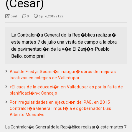
(Cesar)
paul
0
6 julio, 2015 21:22
La Contralor�a General de la Rep�blica realizar�
este martes 7 de julio una visita de campo a la obra
de pavimentaci�n de la v�a El Zanj�n-Pueblo
Bello, como prel
Alcalde Fredys Socarr�s inaugur� obras de mejoras
locativos en colegios de Valledupar
«El caos de la educaci�n en Valledupar es por la falta de
planificaci�n»: Concejo
Por irregularidades en ejecuci�n del PAE, en 2015
Contralor�a General imput� a ex gobernador Luis
Alberto Monsalvo
La Contralor�a General de la Rep�blica realizar� este martes 7