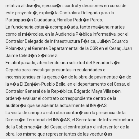
relativa al dise�o, ejecuci�n, control y decisiones en curso de
este proyecto�, explic� la Contralora Delegada para la
Participaci�n Ciudadana, Floralba Padr�n Pardo.
La funcionaria estar� acompa�ada, tanto ma�ana martes
como el mi�rcoles, en la Audiencia P�blica Informativa, por el
Contralor Delegado de Infraestructura F�sica, Juli�n Eduardo
Polan�a y el Gerente Departamental de la CGR en el Cesar, Juan
Jaime Celed�n S�nchez.
En abril pasado, atendiendo una solicitud del Senador Iv�n
Cepeda para investigar presuntas irregularidades e
inconsistencias en la ejecuci�n de la obra de pavimentaci�n de
la v�a El Zanj�n-Pueblo Bello, en el departamento del Cesar, el
Contralor General de la Rep�blica, Edgardo Maya Villaz�n,
orden� evaluar el contrato correspondiente dentro de la
auditor�a que se adelanta actualmente al INV�AS.
La visita de campo a esta obra contar� con la presencia de la
Direcci�n Territorial del INV�AS, el Secretario de Infraestructura
de la Gobernaci�n del Cesar, el contratista y el interventor de la
obra, los mismo que representantes de las veedur�as