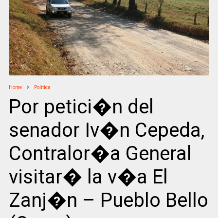
Home
Politica
Por petici�n del
senador Iv�n Cepeda,
Contralor�a General
visitar� la v�a El
Zanj�n – Pueblo Bello