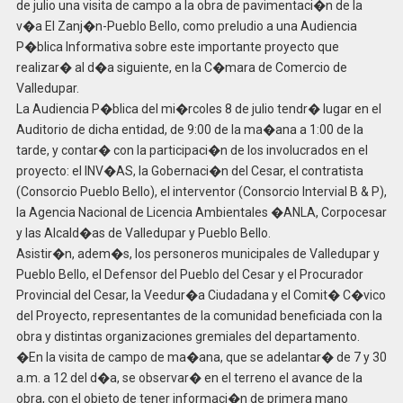
de julio una visita de campo a la obra de pavimentaci�n de la
v�a El Zanj�n-Pueblo Bello, como preludio a una Audiencia
P�blica Informativa sobre este importante proyecto que
realizar� al d�a siguiente, en la C�mara de Comercio de
Valledupar.
La Audiencia P�blica del mi�rcoles 8 de julio tendr� lugar en el
Auditorio de dicha entidad, de 9:00 de la ma�ana a 1:00 de la
tarde, y contar� con la participaci�n de los involucrados en el
proyecto: el INV�AS, la Gobernaci�n del Cesar, el contratista
(Consorcio Pueblo Bello), el interventor (Consorcio Intervial B & P),
la Agencia Nacional de Licencia Ambientales �ANLA, Corpocesar
y las Alcald�as de Valledupar y Pueblo Bello.
Asistir�n, adem�s, los personeros municipales de Valledupar y
Pueblo Bello, el Defensor del Pueblo del Cesar y el Procurador
Provincial del Cesar, la Veedur�a Ciudadana y el Comit� C�vico
del Proyecto, representantes de la comunidad beneficiada con la
obra y distintas organizaciones gremiales del departamento.
�En la visita de campo de ma�ana, que se adelantar� de 7 y 30
a.m. a 12 del d�a, se observar� en el terreno el avance de la
obra, con el objeto de tener informaci�n de primera mano