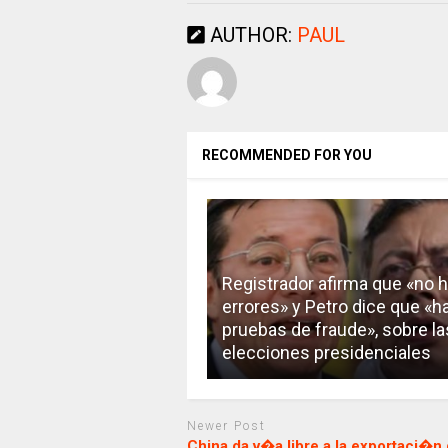
AUTHOR:
PAUL
RECOMMENDED FOR YOU
Registrador afirma que «no 
errores» y Petro dice que «h
pruebas de fraude», sobre la
elecciones presidenciales
Newer Post
China da v�a libre a la exportaci�n 