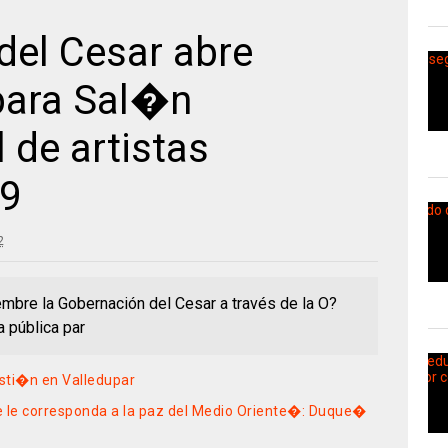
el Cesar abre
para Sal�n
 de artistas
19
2
embre la Gobernación del Cesar a través de la O?
a pública par
sti�n en Valledupar
e le corresponda a la paz del Medio Oriente�: Duque�