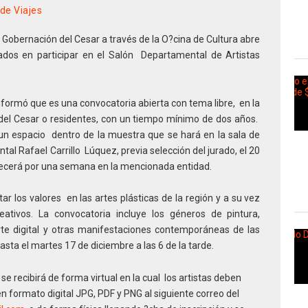
de Viajes
 Gobernación del Cesar a través de la O?cina de Cultura abre
sados en participar en el Salón Departamental de Artistas
nformó que es una convocatoria abierta con tema libre, en la
s del Cesar o residentes, con un tiempo mínimo de dos años.
 un espacio dentro de la muestra que se hará en la sala de
al Rafael Carrillo Lúquez, previa selección del jurado, el 20
necerá por una semana en la mencionada entidad.
ar los valores en las artes plásticas de la región y a su vez
ativos. La convocatoria incluye los géneros de pintura,
Arte digital y otras manifestaciones contemporáneas de las
hasta el martes 17 de diciembre a las 6 de la tarde.
 se recibirá de forma virtual en la cual los artistas deben
 formato digital JPG, PDF y PNG al siguiente correo del