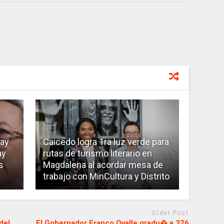
hay
Caicedo logra 1ra luz verde para
ay
rutas de turismo literario en
s
Magdalena al acordar mesa de
trabajo con MinCultura y Distrito
Older Post
del
El Gobernador Franco Ovalle gradu� a 326