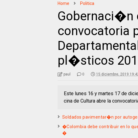
Home
Politica
Gobernaci�n d
convocatoria 
Departamental
pl�sticos 20
paul
0
15 diciembre, 2019 19:4
Este lunes 16 y martes 17 de dici
cina de Cultura abre la convocatori
Soldados pavimentar�n por autoge
�Colombia debe contribuir en lo qu
�