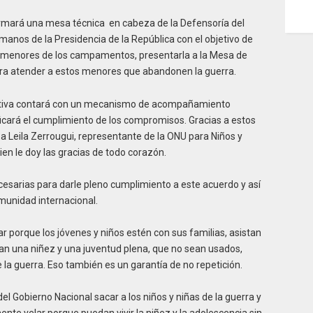
ormará una mesa técnica en cabeza de la Defensoría del
anos de la Presidencia de la República con el objetivo de
los menores de los campamentos, presentarla a la Mesa de
ara atender a estos menores que abandonen la guerra.
ciativa contará con un mecanismo de acompañamiento
ificará el cumplimiento de los compromisos. Gracias a estos
 Leila Zerrougui, representante de la ONU para Niños y
ien le doy las gracias de todo corazón.
esarias para darle pleno cumplimiento a este acuerdo y así
munidad internacional.
r porque los jóvenes y niños estén con sus familias, asistan
an una niñez y una juventud plena, que no sean usados,
a guerra. Eso también es un garantía de no repetición.
l Gobierno Nacional sacar a los niños y niñas de la guerra y
nte velar porque puedan vivir la niñez y la adolescencia sin