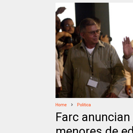
Home
Politica
Farc anuncian 
menores de e