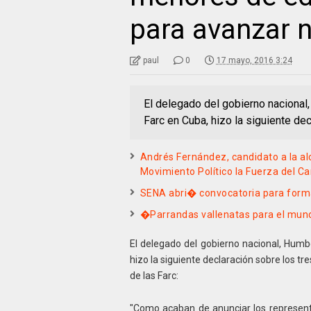
para avanzar 
paul
0
17 mayo, 2016 3:24
El delegado del gobierno nacional,
Farc en Cuba, hizo la siguiente dec
Andrés Fernández, candidato a la alc
Movimiento Político la Fuerza del C
SENA abri� convocatoria para form
�Parrandas vallenatas para el mun
El delegado del gobierno nacional, Humbe
hizo la siguiente declaración sobre los tr
de las Farc:
"Como acaban de anunciar los represent