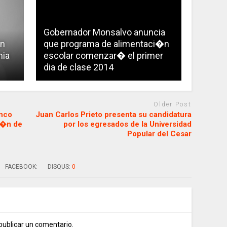
Gobernador Monsalvo anuncia
en
que programa de alimentaci�n
mia
escolar comenzar� el primer
dia de clase 2014
Older Post
anco
Juan Carlos Prieto presenta su candidatura
ci�n de
por los egresados de la Universidad
Popular del Cesar
FACEBOOK:
DISQUS:
0
publicar un comentario.