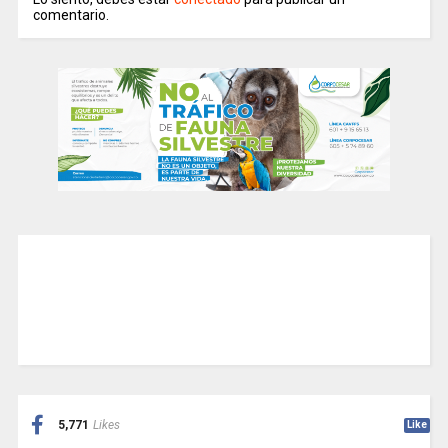
comentario.
5,771
Likes
Like