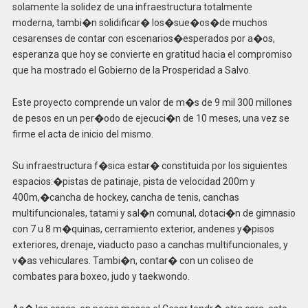
solamente la solidez de una infraestructura totalmente
moderna, tambi�n solidificar� los�sue�os�de muchos
cesarenses de contar con escenarios�esperados por a�os,
esperanza que hoy se convierte en gratitud hacia el compromiso
que ha mostrado el Gobierno de la Prosperidad a Salvo.
Este proyecto comprende un valor de m�s de 9 mil 300 millones
de pesos en un per�odo de ejecuci�n de 10 meses, una vez se
firme el acta de inicio del mismo.
Su infraestructura f�sica estar� constituida por los siguientes
espacios:�pistas de patinaje, pista de velocidad 200m y
400m,�cancha de hockey, cancha de tenis, canchas
multifuncionales, tatami y sal�n comunal, dotaci�n de gimnasio
con 7 u 8 m�quinas, cerramiento exterior, andenes y�pisos
exteriores, drenaje, viaducto paso a canchas multifuncionales, y
v�as vehiculares. Tambi�n, contar� con un coliseo de
combates para boxeo, judo y taekwondo.