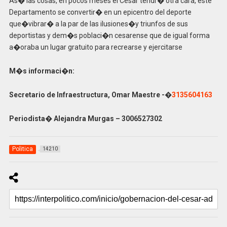
As� las cosas, en pocos meses el Cesar tendr� otra cara, este
Departamento se convertir� en un epicentro del deporte
que�vibrar� a la par de las ilusiones�y triunfos de sus
deportistas y dem�s poblaci�n cesarense que de igual forma
a�oraba un lugar gratuito para recrearse y ejercitarse
M�s informaci�n:
Secretario de Infraestructura, Omar Maestre -�
3135604163
Periodista� Alejandra Murgas – 3006527302
Politica
14210