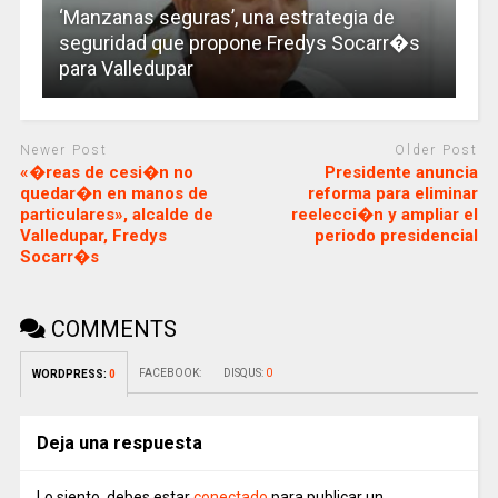
‘Manzanas seguras’, una estrategia de
seguridad que propone Fredys Socarr�s
para Valledupar
Newer Post
Older Post
«�reas de cesi�n no
Presidente anuncia
quedar�n en manos de
reforma para eliminar
particulares», alcalde de
reelecci�n y ampliar el
Valledupar, Fredys
periodo presidencial
Socarr�s
COMMENTS
FACEBOOK:
DISQUS:
0
WORDPRESS:
0
Deja una respuesta
Lo siento, debes estar
conectado
para publicar un