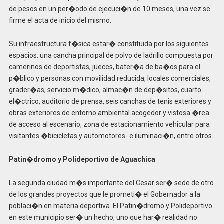
de pesos en un per�odo de ejecuci�n de 10 meses, una vez se
firme el acta de inicio del mismo.
Su infraestructura f�sica estar� constituida por los siguientes
espacios: una cancha principal de polvo de ladrillo compuesta por
camerinos de deportistas, jueces, bater�a de ba�os para el
p�blico y personas con movilidad reducida, locales comerciales,
grader�as, servicio m�dico, almac�n de dep�sitos, cuarto
el�ctrico, auditorio de prensa, seis canchas de tenis exteriores y
obras exteriores de entorno ambiental acogedor y vistosa �rea
de acceso al escenario, zona de estacionamiento vehicular para
visitantes �bicicletas y automotores- e iluminaci�n, entre otros.
Patin�dromo y Polideportivo de Aguachica
La segunda ciudad m�s importante del Cesar ser� sede de otro
de los grandes proyectos que le prometi� el Gobernador a la
poblaci�n en materia deportiva. El Patin�dromo y Polideportivo
en este municipio ser� un hecho, uno que har� realidad no