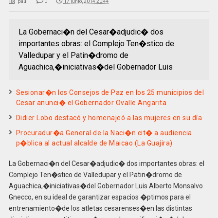
paul
0
17 junio, 2014 20:44
La Gobernaci�n del Cesar�adjudic� dos
importantes obras: el Complejo Ten�stico de
Valledupar y el Patin�dromo de
Aguachica,�iniciativas�del Gobernador Luis
Sesionar�n los Consejos de Paz en los 25 municipios del
Cesar anunci� el Gobernador Ovalle Angarita
Didier Lobo destacó y homenajeó a las mujeres en su día
Procuradur�a General de la Naci�n cit� a audiencia
p�blica al actual alcalde de Maicao (La Guajira)
La Gobernaci�n del Cesar�adjudic� dos importantes obras: el
Complejo Ten�stico de Valledupar y el Patin�dromo de
Aguachica,�iniciativas�del Gobernador Luis Alberto Monsalvo
Gnecco, en su ideal de garantizar espacios �ptimos para el
entrenamiento�de los atletas cesarenses�en las distintas