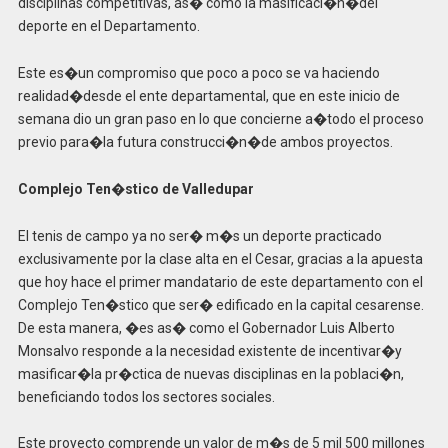
disciplinas competitivas, as� como la masificaci�n�del
deporte en el Departamento.
Este es�un compromiso que poco a poco se va haciendo
realidad�desde el ente departamental, que en este inicio de
semana dio un gran paso en lo que concierne a�todo el proceso
previo para�la futura construcci�n�de ambos proyectos.
Complejo Ten�stico de Valledupar
El tenis de campo ya no ser� m�s un deporte practicado
exclusivamente por la clase alta en el Cesar, gracias a la apuesta
que hoy hace el primer mandatario de este departamento con el
Complejo Ten�stico que ser� edificado en la capital cesarense.
De esta manera, �es as� como el Gobernador Luis Alberto
Monsalvo responde a la necesidad existente de incentivar�y
masificar�la pr�ctica de nuevas disciplinas en la poblaci�n,
beneficiando todos los sectores sociales.
Este proyecto comprende un valor de m�s de 5 mil 500 millones