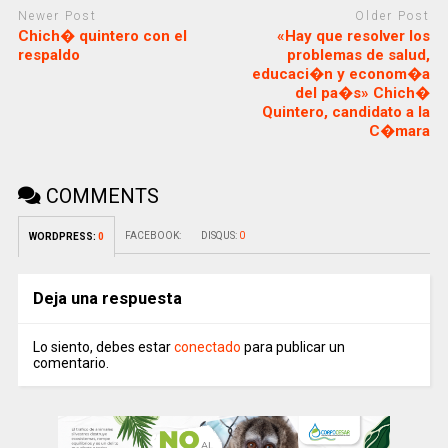
Newer Post
Older Post
Chich� quintero con el
«Hay que resolver los
respaldo
problemas de salud,
educaci�n y econom�a
del pa�s» Chich�
Quintero, candidato a la
C�mara
COMMENTS
FACEBOOK:
DISQUS:
0
WORDPRESS:
0
Deja una respuesta
Lo siento, debes estar
conectado
para publicar un
comentario.