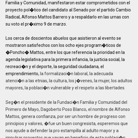
Familia y Comunidad, manifestaron estar comprometidos con el
proyecto pol�tico del candidato al Senado por el partido Cambio
Radical, Alfonso Mattos Barrero y a respaldarlo en las urnas con
su voto el pr�ximo 9 de marzo.
Los cerca de doscientos abuelos que asistieron al evento se
mostraron satisfechos con los ocho ejes program�ticos de
�Poncho� Mattos, entre los que referencia la prioridad en la
agenda legislativa para la primera infancia, la justicia social, la
recreaci�n y el deporte, la seguridad ciudadana, el
emprendimiento,
la formalizaci�n laboral, la adecuada
atenci�n a las etnias, la cultura, los j�venes, la mujer, los adultos
mayores, la poblaci�n vulnerable y el respeto a las libertades.
Seg�n el presidente de la Fundaci�n Familia y Comunidad del
Primero de Mayo, Dagoberto Poso Blanco, el nombre de Alfonso
Mattos, genera confianza, por ser un hombre de progreso con
principios y valores, �fue un buen congresista, esperemos que
nos ayude a defender la pro estampilla al adulto mayor y a
impulsar proyectos que vayan en beneficio de esta poblaci�n