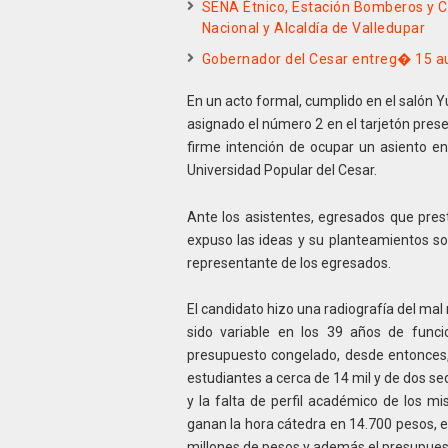
SENA Étnico, Estación Bomberos y Ce
Nacional y Alcaldía de Valledupar
Gobernador del Cesar entreg� 15 a
En un acto formal, cumplido en el salón Yu
asignado el número 2 en el tarjetón pres
firme intención de ocupar un asiento en
Universidad Popular del Cesar.
Ante los asistentes, egresados que prest
expuso las ideas y su planteamientos so
representante de los egresados.
El candidato hizo una radiografía del ma
sido variable en los 39 años de fun
presupuesto congelado, desde entonces,
estudiantes a cerca de 14 mil y de dos sed
y la falta de perfil académico de los 
ganan la hora cátedra en 14.700 pesos, e
millones de pesos y además el presupuest