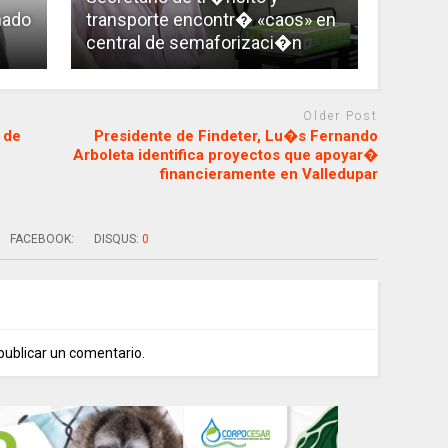
nado
transporte encontr� «caos» en
central de semaforizaci�n
Older Post
 de
Presidente de Findeter, Lu�s Fernando
Arboleta identifica proyectos que apoyar�
financieramente en Valledupar
FACEBOOK:
DISQUS:
0
publicar un comentario.