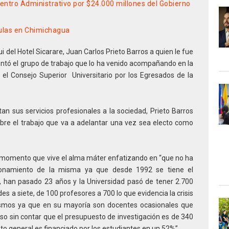
ntro Administrativo por $24.000 millones del Gobierno
ulas en Chimichagua
i del Hotel Sicarare, Juan Carlos Prieto Barros a quien le fue
entó el grupo de trabajo que lo ha venido acompañando en la
 el Consejo Superior Universitario por los Egresados de la
an sus servicios profesionales a la sociedad, Prieto Barros
bre el trabajo que va a adelantar una vez sea electo como
l momento que vive el alma máter enfatizando en “que no ha
cionamiento de la misma ya que desde 1992 se tiene el
 han pasado 23 años y la Universidad pasó de tener 2.700
es a siete, de 100 profesores a 700 lo que evidencia la crisis
mismos ya que en su mayoría son docentes ocasionales que
so sin contar que el presupuesto de investigación es de 340
o general es financiado por los estudiantes en un 52%”.